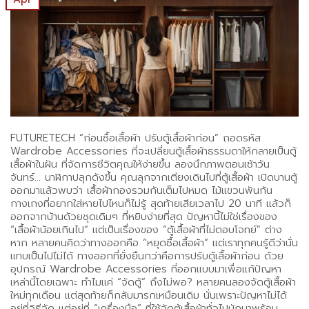
FUTURETECH “ก่อนซื้อเสื้อผ้า ปรับตู้เสื้อผ้าก่อน” ถอดรหัส
Wardrobe Accessories ที่จะเปลี่ยนตู้เสื้อผ้าธรรมดาให้กลายเป็นตู้
เสื้อผ้าในฝัน ที่จัดการชีวิตคุณให้ง่ายขึ้น ลองนึกภาพตอนเช้าวัน
จันทร์… นาฬิกาปลุกดังขึ้น คุณลุกจากเตียงเดินไปที่ตู้เสื้อผ้า เปิดบานตู้
ออกมาแล้วพบว่า เสื้อผ้ากองรวมกันเต็มไปหมด ไม้แขวนพันกัน
กางเกงที่อยากใส่หายไปไหนก็ไม่รู้ สุดท้ายเสียเวลาไป 20 นาที แล้วก็
ออกจากบ้านด้วยชุดเดิมๆ ที่หยิบง่ายที่สุด ปัญหานี้ไม่ใช่เรื่องของ
“เสื้อผ้าน้อยเกินไป” แต่เป็นเรื่องของ “ตู้เสื้อผ้าที่ไม่ตอบโจทย์” ต่าง
หาก หลายคนคิดว่าทางออกคือ “หยุดซื้อเสื้อผ้า” แต่เราทุกคนรู้ดีว่านั่น
แทบเป็นไปไม่ได้ ทางออกที่ยั่งยืนกว่าคือการปรับตู้เสื้อผ้าก่อน ด้วย
อุปกรณ์ Wardrobe Accessories ที่ออกแบบมาเพื่อแก้ปัญหา
เหล่านี้โดยเฉพาะ ทำไมแค่ “จัดตู้” ถึงไม่พอ? หลายคนลองจัดตู้เสื้อผ้า
ใหม่ทุกเดือน แต่สุดท้ายก็กลับมารกเหมือนเดิม นั่นเพราะปัญหาไม่ได้
อยู่ที่วิธีจัด แต่อยู่ที่ “เครื่องมือ” ที่ใช้จัดตู้เสื้อผ้าทั่วไปมักมาพร้อม