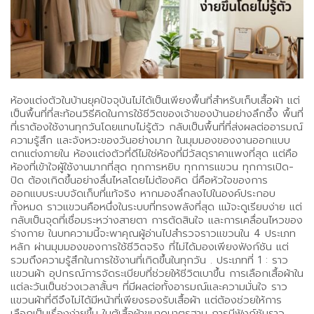
ห้องแต่งตัวในบ้านยุคปัจจุบันไม่ได้เป็นเพียงพื้นที่สำหรับเก็บเสื้อผ้า แต่
เป็นพื้นที่ที่สะท้อนวิธีคิดในการใช้ชีวิตของเจ้าของบ้านอย่างลึกซึ้ง พื้นที่
ที่เราต้องใช้งานทุกวันโดยแทบไม่รู้ตัว กลับเป็นพื้นที่ที่ส่งผลต่ออารมณ์
ความรู้สึก และจังหวะของวันอย่างมาก ในมุมมองของงานออกแบบ
ตกแต่งภายใน ห้องแต่งตัวที่ดีไม่ใช่ห้องที่มีวัสดุราคาแพงที่สุด แต่คือ
ห้องที่เข้าใจผู้ใช้งานมากที่สุด ทุกการหยิบ ทุกการแขวน ทุกการเปิด-
ปิด ต้องเกิดขึ้นอย่างลื่นไหลโดยไม่ต้องคิด นี่คือหัวใจของการ
ออกแบบระบบจัดเก็บที่แท้จริง หากมองลึกลงไปในองค์ประกอบ
ทั้งหมด ราวแขวนคือหนึ่งในระบบที่ทรงพลังที่สุด แม้จะดูเรียบง่าย แต่
กลับเป็นจุดที่เชื่อมระหว่างสายตา การตัดสินใจ และการเคลื่อนไหวของ
ร่างกาย ในบทความนี้จะพาคุณผู้อ่านไปสำรวจราวแขวนใน 4 ประเภท
หลัก ผ่านมุมมองของการใช้ชีวิตจริง ที่ไม่ได้มองเพียงฟังก์ชัน แต่
รวมถึงความรู้สึกในการใช้งานที่เกิดขึ้นในทุกวัน . ประเภทที่ 1 : ราว
แขวนผ้า อุปกรณ์การจัดระเบียบที่ช่วยให้ชีวิตเบาขึ้น การเลือกเสื้อผ้าใน
แต่ละวันเป็นช่วงเวลาสั้นๆ ที่มีผลต่อทั้งอารมณ์และความมั่นใจ ราว
แขวนผ้าที่ดีจึงไม่ได้มีหน้าที่เพียงรองรับเสื้อผ้า แต่ต้องช่วยให้การ
เลือกเป็นเรื่องง่ายขึ้น ในตู้เสื้อผ้าขนาดมาตรฐาน การมีฟังก์ชันราว