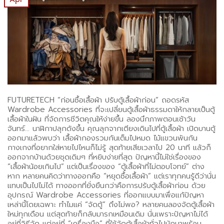
FUTURETECH “ก่อนซื้อเสื้อผ้า ปรับตู้เสื้อผ้าก่อน” ถอดรหัส
Wardrobe Accessories ที่จะเปลี่ยนตู้เสื้อผ้าธรรมดาให้กลายเป็นตู้
เสื้อผ้าในฝัน ที่จัดการชีวิตคุณให้ง่ายขึ้น ลองนึกภาพตอนเช้าวัน
จันทร์… นาฬิกาปลุกดังขึ้น คุณลุกจากเตียงเดินไปที่ตู้เสื้อผ้า เปิดบานตู้
ออกมาแล้วพบว่า เสื้อผ้ากองรวมกันเต็มไปหมด ไม้แขวนพันกัน
กางเกงที่อยากใส่หายไปไหนก็ไม่รู้ สุดท้ายเสียเวลาไป 20 นาที แล้วก็
ออกจากบ้านด้วยชุดเดิมๆ ที่หยิบง่ายที่สุด ปัญหานี้ไม่ใช่เรื่องของ
“เสื้อผ้าน้อยเกินไป” แต่เป็นเรื่องของ “ตู้เสื้อผ้าที่ไม่ตอบโจทย์” ต่าง
หาก หลายคนคิดว่าทางออกคือ “หยุดซื้อเสื้อผ้า” แต่เราทุกคนรู้ดีว่านั่น
แทบเป็นไปไม่ได้ ทางออกที่ยั่งยืนกว่าคือการปรับตู้เสื้อผ้าก่อน ด้วย
อุปกรณ์ Wardrobe Accessories ที่ออกแบบมาเพื่อแก้ปัญหา
เหล่านี้โดยเฉพาะ ทำไมแค่ “จัดตู้” ถึงไม่พอ? หลายคนลองจัดตู้เสื้อผ้า
ใหม่ทุกเดือน แต่สุดท้ายก็กลับมารกเหมือนเดิม นั่นเพราะปัญหาไม่ได้
อยู่ที่วิธีจัด แต่อยู่ที่ “เครื่องมือ” ที่ใช้จัดตู้เสื้อผ้าทั่วไปมักมาพร้อม