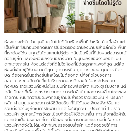
ห้องแต่งตัวในบ้านยุคปัจจุบันไม่ได้เป็นเพียงพื้นที่สำหรับเก็บเสื้อผ้า แต่
เป็นพื้นที่ที่สะท้อนวิธีคิดในการใช้ชีวิตของเจ้าของบ้านอย่างลึกซึ้ง พื้นที่
ที่เราต้องใช้งานทุกวันโดยแทบไม่รู้ตัว กลับเป็นพื้นที่ที่ส่งผลต่ออารมณ์
ความรู้สึก และจังหวะของวันอย่างมาก ในมุมมองของงานออกแบบ
ตกแต่งภายใน ห้องแต่งตัวที่ดีไม่ใช่ห้องที่มีวัสดุราคาแพงที่สุด แต่คือ
ห้องที่เข้าใจผู้ใช้งานมากที่สุด ทุกการหยิบ ทุกการแขวน ทุกการเปิด-
ปิด ต้องเกิดขึ้นอย่างลื่นไหลโดยไม่ต้องคิด นี่คือหัวใจของการ
ออกแบบระบบจัดเก็บที่แท้จริง หากมองลึกลงไปในองค์ประกอบ
ทั้งหมด ราวแขวนคือหนึ่งในระบบที่ทรงพลังที่สุด แม้จะดูเรียบง่าย แต่
กลับเป็นจุดที่เชื่อมระหว่างสายตา การตัดสินใจ และการเคลื่อนไหวของ
ร่างกาย ในบทความนี้จะพาคุณผู้อ่านไปสำรวจราวแขวนใน 4 ประเภท
หลัก ผ่านมุมมองของการใช้ชีวิตจริง ที่ไม่ได้มองเพียงฟังก์ชัน แต่
รวมถึงความรู้สึกในการใช้งานที่เกิดขึ้นในทุกวัน . ประเภทที่ 1 : ราว
แขวนผ้า อุปกรณ์การจัดระเบียบที่ช่วยให้ชีวิตเบาขึ้น การเลือกเสื้อผ้าใน
แต่ละวันเป็นช่วงเวลาสั้นๆ ที่มีผลต่อทั้งอารมณ์และความมั่นใจ ราว
แขวนผ้าที่ดีจึงไม่ได้มีหน้าที่เพียงรองรับเสื้อผ้า แต่ต้องช่วยให้การ
เลือกเป็นเรื่องง่ายขึ้น ในตู้เสื้อผ้าขนาดมาตรฐาน การมีฟังก์ชันราว