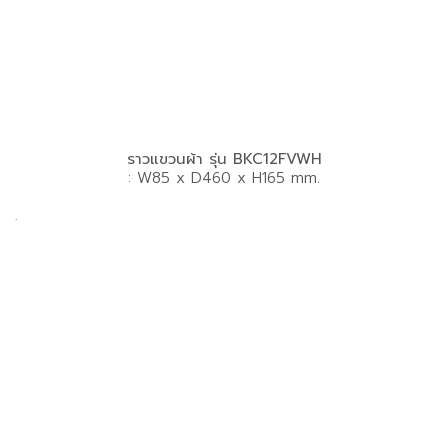
ราวแขวนผ้า รุ่น BKC12FVWH
: W85 x D460 x H165 mm.
.