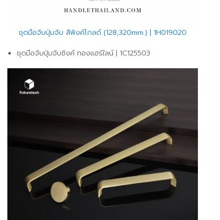
ชุดมือจับปุ่มจับ สีพิงค์โกลด์ (128,320mm.) | 1H019020
ชุดมือจับปุ่มจับซิงค์ ทองเเฮร์ใลน์ | 1C125503