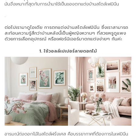
มันจึงเหมาะที่สุดกับการนำมาใช้เป็นของตกแต่งบ้านสไตล์เฟมินีน
.
ต่อไปเรามาดูไอเดีย การตกแต่งบ้านสไตล์เฟมินีน ซึ่งเราสามารถ
สะท้อนความรู้สึกว่าบ้านหลังนี้เป็นผู้หญิงหวานๆ ที่สวยหรูดูแพง
ด้วยการเลือกอุปกรณ์ หรือเฟอร์นิเจอร์มาตกแต่งง่ายๆ กันค่ะ
1. ใช้วอลล์เปเปอร์ลายดอกไม้
อารมณ์ทุ่งดอกไม้ในสไตล์ฝรั่งเศส คือบรรยากาศที่ต้องการในเฟมินีน