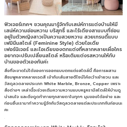
ฟิวเจอร์เทคฯ ชวนคุณมารู้จักกับเสน่ห์การแต่งบ้านให้มี
เสน่ห์ความอ่อนหวาน บริสุทธิ์ และไร้เดียงสาแบบที่ซ่อน
อยู่ในตัวหญิงสาวเป็นความสวยหวาน สวยเทรนดี้แบบ
เฟมินีนสไตล์ (Feminine Style) ด้วยไอเดีย
เฟอร์นิเจอร์ และไอเดียของตกแต่งที่หลากหลายเผื่อใคร
อยากจะปรับเปลี่ยนสไตล์ หรือเติมแต่งรสหวานให้กับ
บ้านของตัวเองกันค่ะ
สิ่งที่จะขาดไม่ได้ของการออกแบบตกแต่งสไตล์นี้ คือการผสาน
สีชมพูหลากหลายเฉดสี เข้ากับเส้นสายดีไซน์โค้งเว้าเย้ายวน และ
วัสดุลวดลายประเภท White Marble, Bronze, Copper เพราะ
สิ่งต่างๆ เหล่านี้จะช่วยเติมความหวานแบบหรูหรามีสไตล์ให้บ้านดู
น่าสนใจ และดึงดูดท้าทายทุกสายตาในทุกๆ มุมของได้อย่าง และ
ก่อนอื่นเรามาทำความรู้จักกับวัสดุลวดลายแต่ละประเภทกันก่อนนะ
คะ
.