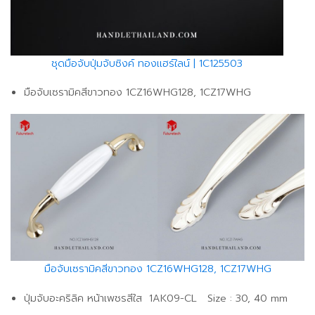
ชุดมือจับปุ่มจับซิงค์ ทองเเฮร์ใลน์ | 1C125503
มือจับเซรามิคสีขาวทอง 1CZ16WHG128, 1CZ17WHG
มือจับเซรามิคสีขาวทอง 1CZ16WHG128, 1CZ17WHG
ปุ่มจับอะคริลิค หน้าเพชรสีใส 1AK09-CL Size : 30, 40 mm