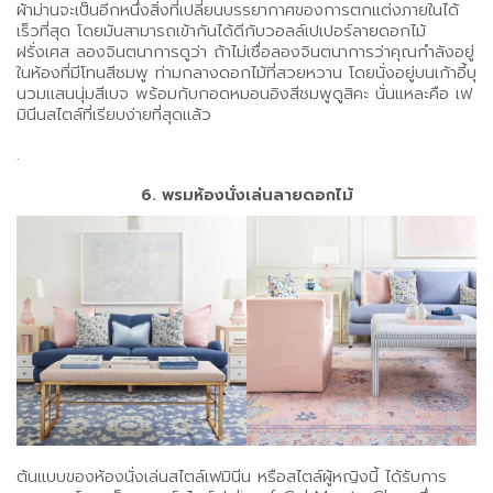
ผ้าม่านจะเป็นอีกหนึ่งสิ่งที่เปลี่ยนบรรยากาศของการตกแต่งภายในได้
เร็วที่สุด โดยมันสามารถเข้ากันได้ดีกับวอลล์เปเปอร์ลายดอกไม้
ฝรั่งเศส ลองจินตนาการดูว่า ถ้าไม่เชื่อลองจินตนาการว่าคุณกำลังอยู่
ในห้องที่มีโทนสีชมพู ท่ามกลางดอกไม้ที่สวยหวาน โดยนั่งอยู่บนเก้าอี้บุ
นวมแสนนุ่มสีเบจ พร้อมกับกอดหมอนอิงสีชมพูดูสิคะ นั่นแหละคือ เฟ
มินีนสไตล์ที่เรียบง่ายที่สุดแล้ว
.
6. พรมห้องนั่งเล่นลายดอกไม้
ต้นแบบของห้องนั่งเล่นสไตล์เฟมินีน หรือสไตล์ผู้หญิงนี้ ได้รับการ