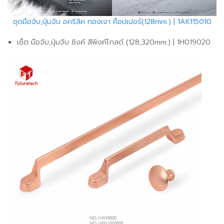
ชุดมือจับ,ปุ่มจับ อคริลิค ทองเงา ค็อปเปอร์(128mm.) | 1AK115010
เซ็ต มือจับ,ปุ่มจับ ซิงค์ สีพิงค์โกลด์ (128,320mm.) | 1H019020