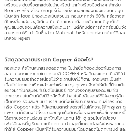
เครื่องประดับเพื่อตกแต่งในบ้านหรือนำมาทำเครื่องมือต่างๆ สำหรับ
Bronze หรือ สำริด/สัมฤทธิ์นั้น จะมีส่วนผสมของทองแดงกับดีบุก
เป็นหลัก โดยจะมีทองแดงเป็นส่วนประกอบมากกว่า 60% หรืออาจจะ
มีโลหะอื่นๆเช่น อลูมิเนียม นิกเกิล แมงกานีส ตะกั่ว แทนดีบุกก็ได้
คุณสมบัติของมันคือความแข็งแต่เปราะ แต่ก็ทนต่อการกัดกร่อนมันจึง
สามารถมาใช้ ทำเป็นชิ้นส่วน Material สำหรับตกแต่งภายในได้ดีออก
มาสวย หรูหรา
.
วัสดุลวดลายประเภท Copper คืออะไร?
ทองแดง คือโทนสีมาแรงตลอดกาล ไม่น่าเชื่อก็ต้องเชื่อว่าในวงการ
ออกแบบตกแต่งภายใน เทรนด์สี COPPER หรือสีทองแดง เป็นสีที่ได้
รับความนิยมอย่างต่อเนื่องไม่ว่าจะผ่านไปกี่ปีก็ตาม อาจเพราะเป็นสีที่
เมื่อนำไปตกแต่งห้องแล้วจะทำให้สวยหรู ดูแพง จึงทำให้เป็นที่นิยมเป็น
อย่างมากในกลุ่มอินทีเรียดีไซน์เนอร์ ความจริงกลุ่มสียอดนิยมที่ใช้
ตกแต่งภายในบ้านก็ยังมีอีกสีหนึ่งที่น่าสนใจคือสีบรอนซ์ที่ให้ความรู้สึก
เป็นกลาง ร่วมสมัย แมทช์ง่าย แต่ทั้งนี้เมื่อมาเทียบกับโทนสีทองแดง
หรือ Copper แล้ว ก็มีความแตกต่างตรงที่มันให้ความรู้สึกหรูหรา ดู
แพง แต่ก็ยังคงไว้ซึ่งความอบอุ่นเป็นมิตรซึ่งเราจะพบเห็นสีทองแดงนี้
ได้จากของตกแต่งประเภทโคมไฟ แจกัน โต๊ะ ตู้ รวมไปถึงมือจับ
เฟอร์นิเจอร์ที่ดูเรียบๆ แต่โดดเด่น ด้วยลุคที่เตะตาต้องใจใครหลายคน
ทำให้สี Copper เป็นสีที่ได้รับความนิยมมาโดยตลอดไม่ตกเทรนด์ และ