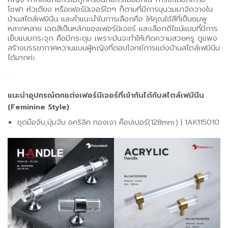
โซฟา หัวเตียง หรือเฟอร์นิเจอร์ใดๆ ก็ตามที่มีการบุนวมมาจัดวางใน
บ้านสไตล์เฟมินีน และคำแนะนำในการเลือกคือ ให้คุณใช้สีที่เป็นชมพู
หลากหลาย เฉดสีเป็นหลักของเฟอร์นิเจอร์ และเลือกดีไซน์แบบที่มีการ
เย็บแบบกระจุก คือมีกระดุม เพราะมันจะทำให้เกิดความสวยหรู ดูแพง
สร้างบรรยากาศหวานแบบผู้หญิงที่ตอบโจทย์การแต่งบ้านสไตล์เฟมินีน
ได้มากค่ะ
.
แนะนำอุปกรณ์ตกแต่งเฟอร์นิเจอร์ที่เข้ากันได้กับสไตล์เฟมินีน
(Feminine Style)
ชุดมือจับ,ปุ่มจับ อคริลิค ทองเงา ค็อปเปอร์(128mm.) | 1AK115010