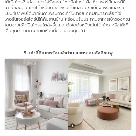
โต๊ะบิสโทรหินอ่อนสไตล์ฝรั่งเศส “ชุดบิสโทร” คือเซ็ตเฟอร์นิเจอร์ที่มี
เก้าอี้สองตัว และโต๊ะหนึ่งตัวสำหรับตั้งในสวน ระเบียง หรือเทอเรซ
แบบที่เราพบได้มากในคาเฟ่ริมทางเท้าในปารีส คุณสามารถเลือกใช้
เฟอร์นิเจอร์สไตล์นี้ให้กับลานบ้าน หรือมุมรับประทานอาหารเช้าของคุณ
โดยอาจใช้โต๊บิสโทรสไตล์ฝรั่งเศส ตัวใดตัวหนึ่งเป็นโต๊ะข้าง หรือโต๊ะที่
เป็นจุดนำสายตาภายในห้องนั่งเล่นของคุณได้
.
5. เก้าอี้สีเบจพร้อมผ้าม่าน และหมอนอิงสีชมพู