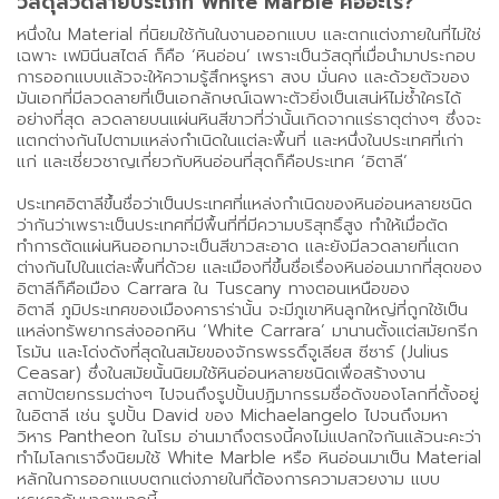
วัสดุลวดลายประเภท White Marble คืออะไร?
หนึ่งใน Material ที่นิยมใช้กันในงานออกแบบ และตกแต่งภายในที่ไม่ใช่
เฉพาะ เฟมินีนสไตล์ ก็คือ ‘หินอ่อน’ เพราะเป็นวัสดุที่เมื่อนำมาประกอบ
การออกแบบแล้วจะให้ความรู้สึกหรูหรา สงบ มั่นคง และด้วยตัวของ
มันเอกที่มีลวดลายที่เป็นเอกลักษณ์เฉพาะตัวยิ่งเป็นเสน่ห์ไม่ซ้ำใครได้
อย่างที่สุด ลวดลายบนแผ่นหินสีขาวที่ว่านั้นเกิดจากแร่ธาตุต่างๆ ซึ่งจะ
แตกต่างกันไปตามแหล่งกำเนิดในแต่ละพื้นที่ และหนึ่งในประเทศที่เก่า
แก่ และเชี่ยวชาญเกี่ยวกับหินอ่อนที่สุดก็คือประเทศ ‘อิตาลี’
ประเทศอิตาลีขึ้นชื่อว่าเป็นประเทศที่แหล่งกำเนิดของหินอ่อนหลายชนิด
ว่ากันว่าเพราะเป็นประเทศที่มีพื้นที่ที่มีความบริสุทธิ์สูง ทำให้เมื่อตัด
ทำการตัดแผ่นหินออกมาจะเป็นสีขาวสะอาด และยังมีลวดลายที่แตก
ต่างกันไปในแต่ละพื้นที่ด้วย เเละเมืองที่ขึ้นชื่อเรื่องหินอ่อนมากที่สุดของ
อิตาลีก็คือเมือง Carrara ใน Tuscany ทางตอนเหนือของ
อิตาลี ภูมิประเทศของเมืองคาราร่านั้น จะมีภูเขาหินลูกใหญ่ที่ถูกใช้เป็น
แหล่งทรัพยากรส่งออกหิน ‘White Carrara’ มานานตั้งแต่สมัยกรีก
โรมัน และโด่งดังที่สุดในสมัยของจักรพรรดิ์จูเลียส ซีซาร์ (Julius
Ceasar) ซึ่งในสมัยนั้นนิยมใช้หินอ่อนหลายชนิดเพื่อสร้างงาน
สถาปัตยกรรมต่างๆ ไปจนถึงรูปปั้นปฏิมากรรมชื่อดังของโลกที่ตั้งอยู่
ในอิตาลี เช่น รูปปั้น David ของ Michaelangelo ไปจนถึงมหา
วิหาร Pantheon ในโรม อ่านมาถึงตรงนี้คงไม่แปลกใจกันแล้วนะคะว่า
ทำไมโลกเราจึงนิยมใช้ White Marble หรือ หินอ่อนมาเป็น Material
หลักในการออกแบบตกแต่งภายในที่ต้องการความสวยงาม แบบ