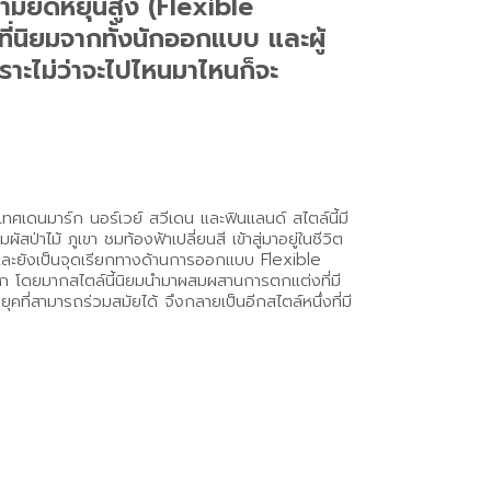
ยืดหยุ่นสูง (Flexible
ี่นิยมจากทั้งนักออกแบบ และผู้
าะไม่ว่าจะไปไหนมาไหนก็จะ
เทศเดนมาร์ก นอร์เวย์ สวีเดน และฟินแลนด์ สไตล์นี้มี
ไม้ ภูเขา ชมท้องฟ้าเปลี่ยนสี เข้าสู่มาอยู่ในชีวิต
 และยังเป็นจุดเรียกทางด้านการออกแบบ Flexible
มาก โดยมากสไตล์นี้นิยมนำมาผสมผสานการตกแต่งที่มี
คที่สามารถร่วมสมัยได้ จึงกลายเป็นอีกสไตล์หนึ่งที่มี