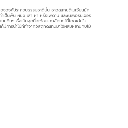
านะขององค์ประกอบธรรมชาตินั้น ชาวสแกนดิเนเวียนมัก
ำเป็นพื้น ผนัง เสา ฝ้า หรือเพดาน และในเฟอร์นิเจอร์
แบบดิบๆ ซึ่งเป็นจุดที่สะท้อนเอกลักษณ์ที่โดดเด่นใน
ก็มีการนำไม้ที่ทำจากวัสดุทดแทนมาใช้ผสมผสานกับไม้