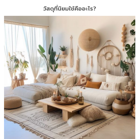
วัสดุที่นิยมใช้คืออะไร?