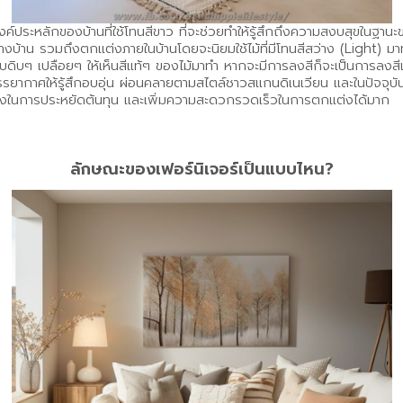
องค์ประหลักของบ้านที่ใช้โทนสีขาว ที่จะช่วยทำให้รู้สึกถึงความสงบสุขในฐ
างบ้าน รวมถึงตกแต่งภายในบ้านโดยจะนิยมใช้ไม้ที่มีโทนสีสว่าง (Light) มาท
 แบบดิบๆ เปลือยๆ ให้เห็นสีแท้ๆ ของไม้มาทำ หากจะมีการลงสีก็จะเป็นการลงสี
ากาศให้รู้สึกอบอุ่น ผ่อนคลายตามสไตล์ชาวสแกนดิเนเวียน และในปัจจุบัน
หนึ่งในการประหยัดต้นทุน และเพิ่มความสะดวกรวดเร็วในการตกแต่งได้มาก
ลักษณะของเฟอร์นิเจอร์เป็นแบบไหน?