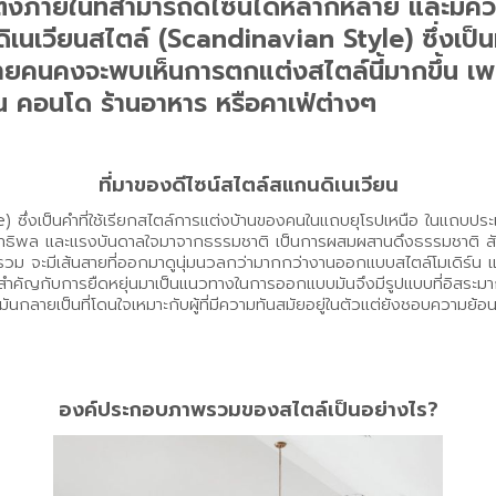
ยในที่สามารถดีไซน์ได้หลากหลาย และมีความ
นเวียนสไตล์ (Scandinavian Style) ซึ่งเป็นท
ยคนคงจะพบเห็นการตกแต่งสไตล์นี้มากขึ้น เพร
น คอนโด ร้านอาหาร หรือคาเฟ่ต่างๆ
ที่มาของดีไซน์สไตล์สแกนดิเนเวียน
le) ซึ่งเป็นคำที่ใช้เรียกสไตล์การแต่งบ้านของคนในแถบยุโรปเหนือ ในแถบประ
ธิพล และแรงบันดาลใจมาจากธรรมชาติ เป็นการผสมผสานดึงธรรมชาติ สัมผัสป่า
พรวม จะมีเส้นสายที่ออกมาดูนุ่มนวลกว่ามากกว่างานออกแบบสไตล์โมเดิร์น
วามสำคัญกับการยืดหยุ่นมาเป็นแนวทางในการออกแบบมันจึงมีรูปแบบที่อิสระ
ายเป็นที่โดนใจเหมาะกับผู้ที่มีความทันสมัยอยู่ในตัวแต่ยังชอบความย้อนยุ
น
องค์ประกอบภาพรวมของสไตล์เป็นอย่างไร?