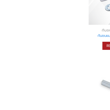
กันช
กันชนแม่
R