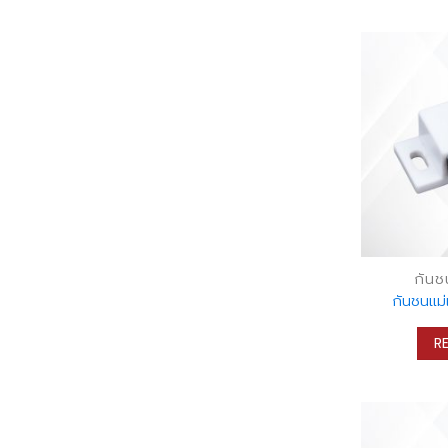
กันช
กันชนแม่
R