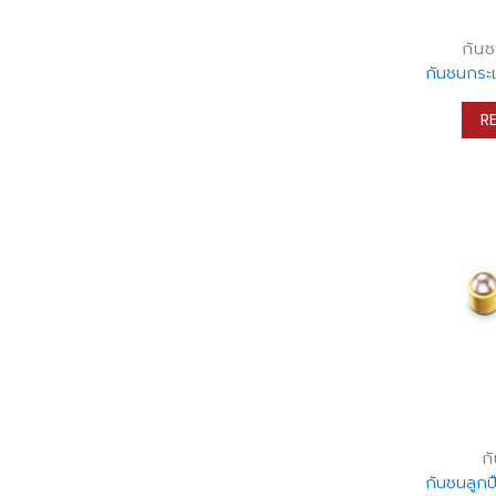
กัน
กันชนกระเ
R
ก
กันชนลูกป