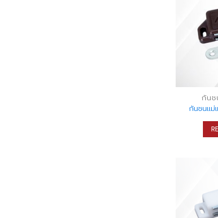
กันช
กันชนแม่เ
R