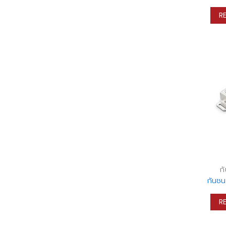
R
ก
กันชนก
R