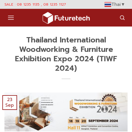
Skip
Thai
▼
SALE : 08 1235 1135 , 08 1235 1127
to
content
Thailand International
Woodworking & Furniture
Exhibition Expo 2024 (TIWF
2024)
23
Sep