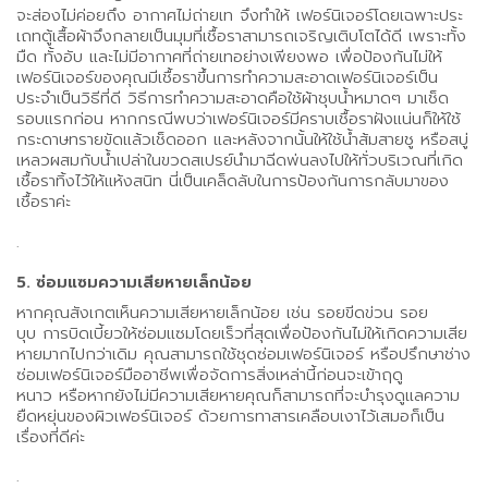
จะส่องไม่ค่อยถึง อากาศไม่ถ่ายเท จึงทำให้ เฟอร์นิเจอร์โดยเฉพาะประ
เถทตู้เสื้อผ้าจึงกลายเป็นมุมที่เชื้อราสามารถเจริญเติบโตได้ดี เพราะทั้ง
มืด ทั้งอับ และไม่มีอากาศที่ถ่ายเทอย่างเพียงพอ เพื่อป้องกันไม่ให้
เฟอร์นิเจอร์ของคุณมีเชื้อราขึ้นการทำความสะอาดเฟอร์นิเจอร์เป็น
ประจำเป็นวิธีที่ดี วิธีการทำความสะอาดคือใช้ผ้าชุบน้ำหมาดๆ มาเช็ด
รอบแรกก่อน หากกรณีพบว่าเฟอร์นิเจอร์มีคราบเชื้อราฝังแน่นก็ให้ใช้
กระดาษทรายขัดแล้วเช็ดออก และหลังจากนั้นให้ใช้น้ำส้มสายชู หรือสบู่
เหลวผสมกับน้ำเปล่าในขวดสเปรย์นำมาฉีดพ่นลงไปให้ทั่วบริเวณที่เกิด
เชื้อราทิ้งไว้ให้แห้งสนิท นี่เป็นเคล็ดลับในการป้องกันการกลับมาของ
เชื้อราค่ะ
.
5. ซ่อมแซมความเสียหายเล็กน้อย
หากคุณสังเกตเห็นความเสียหายเล็กน้อย เช่น รอยขีดข่วน รอย
บุบ การบิดเบี้ยวให้ซ่อมแซมโดยเร็วที่สุดเพื่อป้องกันไม่ให้เกิดความเสีย
หายมากไปกว่าเดิม คุณสามารถใช้ชุดซ่อมเฟอร์นิเจอร์ หรือปรึกษาช่าง
ซ่อมเฟอร์นิเจอร์มืออาชีพเพื่อจัดการสิ่งเหล่านี้ก่อนจะเข้าฤดู
หนาว หรือหากยังไม่มีความเสียหายคุณก็สามารถที่จะบำรุงดูแลความ
ยืดหยุ่นของผิวเฟอร์นิเจอร์ ด้วยการทาสารเคลือบเงาไว้เสมอก็เป็น
เรื่องที่ดีค่ะ
.