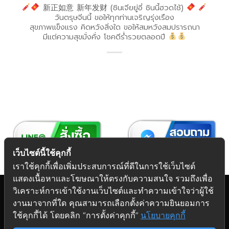
新正如意 新年发财 (ซินเจียยู่อี่ ซินนี้ฮวดไช้)
วันตรุษจีนนี้ ขอให้ทุกท่านเจริญรุ่งเรือง
สุขภาพแข็งแรง คิดหวังสิ่งใด ขอให้สมหวังสมปรารถนา
มีแต่ความสุขมั่งคั่ง โชคดีร่ำรวยตลอดปี
เว็บไซต์นี้ใช้คุกกี้
เราใช้คุกกี้เพื่อเพิ่มประสบการณ์ที่ดีในการใช้เว็บไซต์
แสดงเนื้อหาและโฆษณาให้ตรงกับความสนใจ รวมถึงเพื่อ
วิเคราะห์การเข้าใช้งานเว็บไซต์และทำความเข้าใจว่าผู้ใช้
งานมาจากที่ใด คุณสามารถเลือกตั้งค่าความยินยอมการ
Copyright 2026 © Futuretech Intermarketing Co., Ltd.
ใช้คุกกี้ได้ โดยคลิก “การตั้งค่าคุกกี้”
นโยบายคุกกี้
ศูนย์รวม
อุปกรณ์เฟอร์นิเจอร์
ครบวงจร