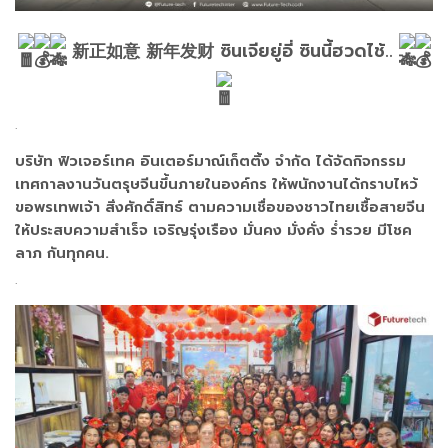
新正如意 新年发财 ซินเจียยู่อี่ ซินนี้ฮวดไช้..
.
บริษัท ฟิวเจอร์เทค อินเตอร์มาณ์เก็ตติ้ง จำกัด
ได้จัดกิจกรรม
เทศกาลงานวันตรุษจีนขึ้นภายในองค์กร ให้พนักงานได้กราบไหว้
ขอพรเทพเจ้า สิ่งศักดิ์สิทธ์ ตามความเชื่อของชาวไทยเชื้อสายจีน
ให้ประสบความสำเร็จ เจริญรุ่งเรือง มั่นคง มั่งคั่ง ร่ำรวย มีโชค
ลาภ กันทุกคน.
.