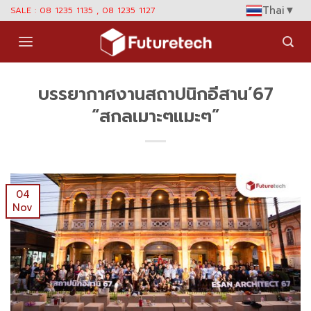
Skip
Thai
▼
SALE : 08 1235 1135 , 08 1235 1127
to
content
บรรยากาศงานสถาปนิกอีสาน’67
“สกลเมาะๆแมะๆ”
04
Nov