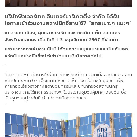
บริษัทฟิวเจอร์เทค อินเตอร์มาร์เก็ตติ้ง จำกัด ได้รับ
โอกาสเข้าร่วมงานสถาปนิกอีสาน’67 “สกลเมาะๆ แมะๆ”
ณ ลานคนเมือง, คุ้มกลางธงชัย และ ตึกเทียนเต็ก สกลนคร
จังหวัดสกลนคร เมื่อวันที่ 1-3 พฤศจิกายน 2567 ที่ผ่านมา.
บรรยากาศภายในงานเป็นไปด้วยความสนุกสนานและเป็นกันเอง
หวังเป็นอย่างยิ่งที่จะได้เข้าร่วมงานในโอกาสต่อไป
.
“เมาะๆ แมะๆ” คือการใช้ชีวิตอย่างเรียบง่ายแบบคนเมืองสกลนคร งาน
สถาปนิกอีสาน’67 เป็นเทศกาลขนาดเล็กที่จัดขึ้นภายในชุมชน เพื่อ
ถ่ายทอดเรื่องราวทางสถาปัตยกรรมและบทบาทของสถาปนิกสู่
ประชาชน ภายใต้กิจกรรมต่างๆ ในบริเวณชุมชนคุ้มกลางธงชัย ซึ่ง
เป็นชุมชนอยู่อาศัยที่เก่าแก่ของเมืองสกลนคร
.