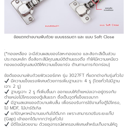
ข้อแตกต่างบานพับถ้วย แบบธรรมดา และ แบบ Soft Close
.
(*ทองเหลือง จะมีส่วนผสมของโลหะทองแดง และสังกะสีเป็นส่วน
ประกอบหลัก ซึ่งสังกะสีมีคุณสมบัติต้านแรงดึง ทำให้มีความเหนียว
ทองแดงมีคุณสมบัติให้ความแข็งแกร่ง ต้านทานการกัดกร่อน)
ข้อดีของบานพับถ้วยฟิวเจอร์เทค รุ่น 3027FT ที่แตกต่างกับรุ่นทั่วไป
มีความแข็งแรงพิเศษด้วยการเพิ่มฐานเจาะ 4 รู (โดยทั่วไปมีฐาน
เจาะ 2 รู)
ฐานรูเจาะ 2 รู ที่เพิ่มขึ้นมา ออกแบบให้ตำแหน่งเจาะอยู่ตรงกับ
ตำแหน่งไม้โครงของตู้เส้นแรก ซึ่งเป็นจุดที่แข็งแรงมาก
มีฐานสเปคของตัวบานพับสั้น เพื่อรองรับการใช้งานทั้งตู้ไม้โครง,
ไม้ MDF, ไม้ปาร์ติเกิล
แก้ปัญหาหน้าบานขบกันได้ดีมาก เพราะสามารถปรับระยะแก๊ป
(Gap) เข้าออกได้มากกว่ารุ่นทั่วไป
มีดีไซน์สวยงาม ด้วยอุปกรณ์ฝาครอบพิเศษสำหรับเก็บงานให้ดู