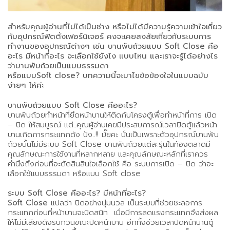
สำหรับคุณผู้อ่านที่ไม่ได้เป็นช่าง หรือไม่ได้มีความรู้ความเข้าใจเกี่ยว
กับอุปกรณ์ฟิตติ้งเฟอร์นิเจอร์ คงจะเคยสงสัยเกี่ยวกับระบบการ
ทำงานของอุปกรณ์ต่างๆ
เช่น บานพับถ้วยแบบ Soft Close คือ
อะไร มีหน้าที่อะไร จะเลือกใช้ยังไง แบบไหน และเราจะรู้ได้อย่างไร
ว่าบานพับถ้วยเป็นแบบธรรมดา
หรือแบบSoft close? บทความนี้จะมาไขข้อข้องใจในแบบฉบับ
ง่ายๆ ให้ค่ะ
บานพับถ้วยแบบ Soft Close คืออะไร?
บานพับถ้วยทำหน้าที่ยึดหน้าบานให้ติดกับโครงตู้เพื่อทำหน้าที่การ เปิด
– ปิด ให้สมบูรณ์ แต่..คุณผู้อ่านเคยมีประสบการณ์เวลาปิดตู้แล้วหน้า
บานเกิดการกระแทกดัง ปัง..!! มั๊ยคะ นั่นเป็นเพราะตัวอุปกรณ์บานพับ
ถ้วยนั้นไม่มีระบบ Soft Close บานพับถ้วยแต่ละรุ่นในท้องตลาดมี
คุณลักษณะการใช้งานที่หลากหลาย และคุณลักษณะหลักที่เราควร
คำนึงถึงก่อนที่จะตัดสินสินใจเลือกใช้ คือ ระบบการเปิด – ปิด ว่าจะ
เลือกใช้แบบธรรมดา หรือแบบ Soft close
ระบบ Soft Close คืออะไร? มีหน้าที่อะไร?
Soft Close
แปลว่า ปิดอย่างนุ่มนวล เป็นระบบที่ช่วยชะลอการ
กระแทกก่อนที่หน้าบานจะปิดสนิท เมื่อมีการลดแรงกระแทกจึงส่งผล
ให้ไม่มีเสียงดังรบกวนขณะปิดหน้าบาน อีกทั้งช่วยเวลาปิดหน้าบานตู้