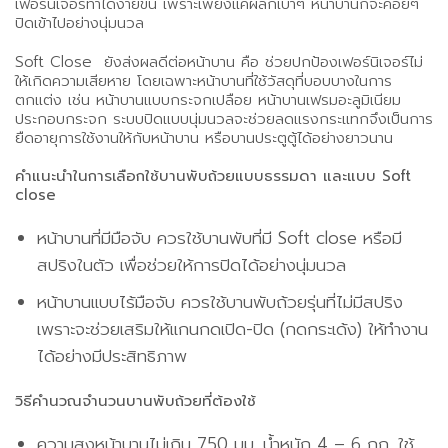
เฟอร์นิเจอร์ทำได้ง่ายขึ้น เพราะเพียงแค่ผลักเบาๆ หน้าบานก็จะค่อยๆ
ปิดเข้าไปอย่างนุ่มนวล
Soft Close ยังส่งผลดีต่อหน้าบาน คือ ช่วยปกป้องเฟอร์นิเจอร์ไม่
ให้เกิดความเสียหาย โดยเฉพาะหน้าบานที่ใช้วัสดุที่บอบบางในการ
ตกแต่ง เช่น หน้าบานแบบกระจกเปลือย หน้าบานเฟรมอะลูมิเนียม
ประกอบกระจก ระบบปิดแบบนุ่มนวลจะช่วยลดแรงกระแทกจึงเป็นการ
ยืดอายุการใช้งานให้กับหน้าบาน หรือบานประตูตู้ได้อย่างยาวนาน
คำแนะนำในการเลือกใช้บานพับถ้วยแบบธรรมดา และแบบ Soft
close
หน้าบานที่มีมือจับ ควรใช้บานพับที่มี Soft close หรือมี
สปริงในตัว เพื่อช่วยให้การปิดได้อย่างนุ่มนวล
หน้าบานแบบไร้มือจับ ควรใช้บานพับถ้วยรุ่นที่ไม่มีสปริง
เพราะจะช่วยเสริมให้แกนกดเปิด-ปิด (กดกระเด้ง) ให้ทำงาน
ได้อย่างมีประสิทธิภาพ
วิธีคำนวณจำนวนบานพับถ้วยที่ต้องใช้
ความสูงหน้าบานไม่เกิน 750 มม. น้ำหนัก 4 – 6 กก. ใช้