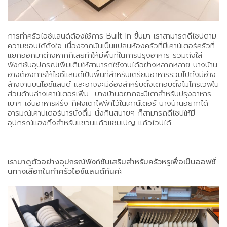
การทำครัวไอซ์แลนด์ต้องใช้การ Built In ขึ้นมา เราสามารถดีไซน์ตาม
ความชอบได้ดั่งใจ เนื่องจากมันเป็นแปลนห้องครัวที่มีเคาน์เตอร์ครัวที่
แยกออกมาต่างหากก็เลยทำให้มีพื้นที่ในการปรุงอาหาร รวมถึงใส่
ฟังก์ชันอุปกรณ์เพิ่มเติมให้สามารถใช้งานได้อย่างหลากหลาย บางบ้าน
อาจต้องการให้ไอซ์แลนด์เป็นพื้นที่สำหรับเตรียมอาหารรวมไปถึงมีอ่าง
ล้างจานบนไอซ์แลนด์ และอาจจะมีช่องสำหรับตั้งเตาอบตั้งไมโครเวฟใน
ส่วนด้านล่างเคาน์เตอร์เพิ่ม บางบ้านอยากจะมีเตาสำหรับปรุงอาหาร
เบาๆ เช่นอาหารฝรั่ง ก็ฝังเตาไฟฟ้าไว้ในเคาน์เตอร์ บางบ้านอยากได้
อารมณ์เคาน์เตอร์บาร์นั่งดื่ม นั่งกินสบายๆ ก็สามารถดีไซน์ให้มี
อุปกรณ์แฮงกิ้งสำหรับแขวนแก้วแชมเปญ แก้วไวน์ได้
.
เรามาดูตัวอย่างอุปกรณ์ฟังก์ชันเสริมสำหรับครัวหรูเพื่อเป็นออฟชั่
นทางเลือกในทำครัวไอซ์แลนด์กันค่ะ