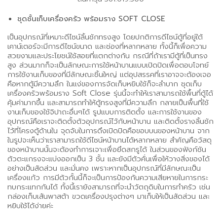
ชุดชั้นเก็บเครื่องครัว พร้อมราง SOFT CLOSE
เป็นอุปกรณ์ที่เหมาะดีไซน์ลิ้นชักทรงสูง โดยปกติการดีไซน์ตู้ที่อยู่ใต้
เคาน์เตอร์จะมีการดีไซน์ขนาด และช่องที่หลากหลาย ทั้งนี้ก็เพื่อความ
สวยงามและประโยชน์ใช้สอยที่แตกต่างกัน กรณีที่ถ้าเรามีตู้ที่เป็นทรง
สูง ส่วนมากก็จะเป็นลักษณะการใช้หน้าบานแบบเปิดปิดเพื่อตอบโจทย์
การใช้งานเก็บของที่มีลักษณะชิ้นใหญ่ แต่อุปสรรคที่เราอาจจะต้องเจอ
คือหากตู้มีความลึก ในแง่ของการจัดเก็บหยิบใช้ก็จะลำบาก ชุดเก็บ
เครื่องครัวพร้อมราง Soft Close รุ่นนี้จะทำให้เราสามารถใช้พื้นที่ตู้ได้
คุ้มค่ามากขึ้น และสามารถทำให้ตู้ทรงสูงที่มีความลึก กลายเป็นพื้นที่ใช้
งานเก็บของใช้จิปาถะอื่นๆได้ รูปแบบการติดตั้ง และการใช้งานของ
อุปกรณ์คือเราจะติดตั้งตัวอุปกรณ์ไว้กับหน้าบาน และติดตั้งรางลิ้นชัก
ไว้ที่โครงตู้ด้านใน จุดจับในการดึงเปิดปิดคือขอบบนของหน้าบาน จาก
ในรูปจะเห็นว่าเราสามารถใช้ดีไซน์หน้าบานได้หลากหลาย สำคัญคือวัสดุ
ของหน้าบานนั้นจะต้องทำการเจาะเพื่อยึดสกรูได้ ในส่วนของฟังก์ชัน
ตัวตะแกรงจะแบ่งออกเป็น 3 ชั้น และยังมีตัวคั่นเพื่อให้วางสิ่งของได้
อย่างเป็นสัดส่วน และมั่นคง เพราะหากเป็นอุปกรณ์ที่มีลักษณะเป็น
เครื่องแก้ว การมีตัวกั้นนี้ก็จะเป็นการป้องกันความเสียหายในการกระ
ทบกระแทกกันได้ ทั้งนี้เรายังสามารถที่จะนำวัตถุดิบในการทำครัว เช่น
กล่องเก็บเส้นพาสต้า ขวดเครื่องปรุงต่างๆ มาเก็บให้เป็นสัดส่วน และ
หยิบใช้ได้ง่ายค่ะ