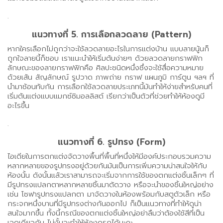
.
แนวทางที่ 5. การเลือกลวดลาย (Pattern)
หากใครเลือกไม่ถูกว่าจะใช้ลวดลายอะไรในการแต่งบ้าน แบบลายนู้นก็
ถูกใจลายนี้ก็ชอบ เราแนะนำให้เริ่มต้นง่ายๆ ด้วยลวดลายกราฟฟิก
ลักษณะของลายกราฟฟิกคือ ศิลปะชนิดหนึ่งซึ่งจะใช้สื่อความหมาย
ด้วยเส้น สัญลักษณ์ รูปวาด ภาพถ่าย กราฟ แผนภูมิ การ์ตูน ฯลฯ ที่
นำมาซ้อนทับกัน การเลือกใช้ลวดลายประเภทนี้มันทำให้ง่ายสำหรับคนที่
เริ่มต้นแต่งแบบแมกซ์ซิมอลลิสต์ เรียกว่าเป็นตัวที่ช่วยทำให้ห้องดูมี
อะไรขึ้น
.
แนวทางที่ 6. รูปทรง (Form)
ไอเดียในการตกแต่งจัดวางพื้นที่พื้นที่หนึ่งให้มีองค์ประกอบรวมความ
หลากหลายของรูปทรงอยู่ด้วยกันมันเป็นการเพิ่มความน่าสนใจให้กับ
ห้องนั้น ดังนั้นแล้วเราสามารถจะเริ่มจากการใช้ของตกแต่งชิ้นเล็กๆ ที่
มีรูปทรงแปลกตาหลากหลายชิ้นมาตัดวาง หรือจะนำของชิ้นใหญ่อย่าง
เช่น โซฟารูปทรงแปลกตา มาจัดวางในห้องพร้อมกับสตูตัวเล็ก หรือ
กระจกหนึ่งบานที่มีรูปทรงต่างกันออกไป ก็เป็นแนวทางที่ทำให้ดูน่า
สนใจมากขึ้น ทั้งนี้กรณีของตกแต่งชิ้นใหญ่อย่าลืมว่าต้องใช้สีที่เป็น
เฉดเดียวกัน ไม่งั้นจะทำให้ห้องดูรกได้นะคะ