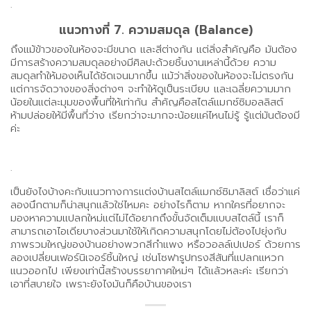
.
แนวทางที่ 7. ความสมดุล (Balance)
ถึงแม้ข้าวของในห้องจะมีขนาด และสีต่างกัน แต่สิ่งสำคัญคือ มันต้อง
มีการสร้างความสมดุลอย่างมีศิลปะด้วยชิ้นงานเหล่านี้ด้วย ความ
สมดุลทำให้มองเห็นได้ชัดเจนมากขึ้น แม้ว่าสิ่งของในห้องจะไม่ตรงกัน
แต่การจัดวางของสิ่งต่างๆ จะทำให้ดูเป็นระเบียบ และเฉลี่ยความมาก
น้อยในแต่ละมุมของพื้นที่ให้เท่ากัน สำคัญคือสไตล์แมกซ์ซิมอลลิสต์
ห้ามปล่อยให้มีพื้นที่ว่าง เรียกว่าจะมากจะน้อยแค่ไหนไม่รู้ รู้แต่มันต้องมี
ค่ะ
.
เป็นยังไงบ้างคะกับแนวทางการแต่งบ้านสไตล์แมกซ์ซิมาลิสต์ เชื่อว่าแค่
ลองนึกตามก็น่าสนุกแล้วใช่ไหมคะ อย่างไรก็ตาม หากใครที่อยากจะ
มองหาความแปลกใหม่แต่ไม่ได้อยากถึงขั้นจัดเต็มแบบสไตล์นี้ เราก็
สามารถเอาไอเดียบางส่วนมาใช้ให้เกิดความสนุกโดยไม่ต้องไปยุ่งกับ
ภาพรวมใหญ่ของบ้านอย่างพวกสีกำแพง หรือวอลล์เปเปอร์ ด้วยการ
ลองเปลี่ยนเฟอร์นิเจอร์ชิ้นใหญ่ เช่นโซฟารูปทรงสีสันที่แปลกแหวก
แนวออกไป เพียงเท่านี้สร้างบรรยากาศใหม่ๆ ได้แล้วหละค่ะ เรียกว่า
เอาที่สบายใจ เพราะยังไงมันก็คือบ้านของเรา