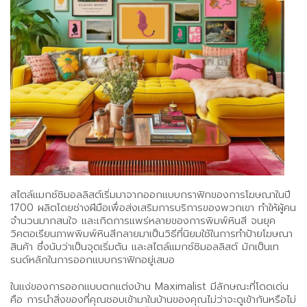
สไตล์แมกซ์ซิมอลลิสต์เริ่มมาจากออกแบบกราฟิกของการโฆษณาในปี
1700 ผลิตโดยช่างฝีมือเพื่อส่งเสริมการบริการของพวกเขา ทำให้ผู้คน
จำนวนมากสนใจ และเกิดการแพร่หลายของการพิมพ์หินสี จนยุค
วิคตอเรียนภาพพิมพ์หินสีกลายมาเป็นวิธีที่นิยมใช้ในการทำป้ายโฆษณา
สินค้า ซึ่งนับว่าเป็นจุดเริ่มต้น และสไตล์แมกซ์ซิมอลลิสต์ มักเป็นเท
รนด์หลักในการออกแบบกราฟิกอยู่เสมอ
ในแง่ของการออกแบบตกแต่งบ้าน Maximalist มีลักษณะที่โดดเด่น
คือ การนำสิ่งของที่คุณชอบเข้ามาในบ้านของคุณไม่ว่าจะดูเข้ากันหรือไม่