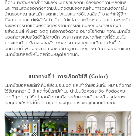
ก็ตาม เพราะหลักสำคัญของมันเกี่ยวข้องกับเรื่องของความหลงใหล
และการแสดงออกถึงความเป็นตัวตนของคุณผ่านการตกแต่งภายใน
บ้านของคุณ และแม้การตกแต่งแบบแมกซ์ซิมอลลิสต์ อาจทำให้รู้สึก
ถึงความเยอะแต่ให้เข้าใจว่า มันไม่ได้แปลว่าจะต้องรกเสมอไป เพราะนัย
ยะของการตกแต่งยังคงต้องอาศัยการเล่นกับองค์ประกอบต่างๆ
อย่างเช่นสี พื้นผิว วัตถุ หรือการจัดวาง อย่างไรก็ตาม ความแมกซ์ซิ
มอลก็อาจเป็นสไตล์ที่ไม่ง่ายนัก เพราะหากคุณขาดทิศทางที่ชัดเจนใน
การแต่งบ้าน ก็อาจเผลอจัดวางอะไรมากจนดูแน่นเกินไป ดังนั้นใน
บทความนี้ ฟิวเจอร์เทคฯ จะชวนมาดูแนวทางง่ายๆ ในการจัดบ้านแบบ
แมกซ์ซิมาลิสต์ให้ไม่ติสท์จนหลุดโลกกันค่ะ
.
แนวทางที่ 1. การเลือกใช้สี (Color)
แมกซ์ซิมอลลิสต์เท่ากับสียิ่งเยอะยิ่งดี และคำว่าเยอะในที่นี้ หมายถึงการ
ใช้สีมากกว่า 3 สี แต่ทั้งนี้เรามีคำแนะนำเป็นข้อควรระวัง คือต้องคุม
เฉดสี (Hue) ให้อยู่ เฉดสีหมายถึง ระดับความเข้มของสี สรุปง่ายๆ
คือคุณจะใช้สีกี่สีก็ได้ แต่ทุกสีของคุณควรจะอยู่ในเฉดเดียวกัน