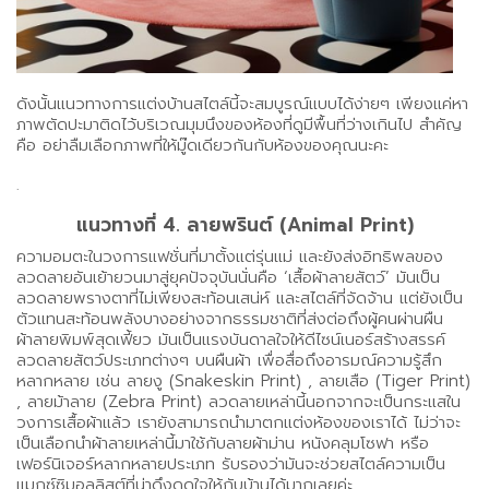
ดังนั้นแนวทางการแต่งบ้านสไตล์นี้จะสมบูรณ์แบบได้ง่ายๆ เพียงแค่หา
ภาพตัดปะมาติดไว้บริเวณมุมนึงของห้องที่ดูมีพื้นที่ว่างเกินไป สำคัญ
คือ อย่าลืมเลือกภาพที่ให้มู๊ดเดียวกันกับห้องของคุณนะคะ
.
แนวทางที่ 4. ลายพรินต์ (Animal Print)
ความอมตะในวงการแฟชั่นที่มาตั้งแต่รุ่นแม่ และยังส่งอิทธิพลของ
ลวดลายอันเย้ายวนมาสู่ยุคปัจจุบันนั่นคือ ‘เสื้อผ้าลายสัตว์’ มันเป็น
ลวดลายพรางตาที่ไม่เพียงสะท้อนเสน่ห์ และสไตล์ที่จัดจ้าน แต่ยังเป็น
ตัวแทนสะท้อนพลังบางอย่างจากธรรมชาติที่ส่งต่อถึงผู้คนผ่านผืน
ผ้าลายพิมพ์สุดเฟี้ยว มันเป็นแรงบันดาลใจให้ดีไซน์เนอร์สร้างสรรค์
ลวดลายสัตว์ประเภทต่างๆ บนผืนผ้า เพื่อสื่อถึงอารมณ์ความรู้สึก
หลากหลาย เช่น ลายงู (Snakeskin Print) , ลายเสือ (Tiger Print)
, ลายม้าลาย (Zebra Print) ลวดลายเหล่านี้นอกจากจะเป็นกระแสใน
วงการเสื้อผ้าแล้ว เรายังสามารถนำมาตกแต่งห้องของเราได้ ไม่ว่าจะ
เป็นเลือกนำผ้าลายเหล่านี้มาใช้กับลายผ้าม่าน หนังคลุมโซฟา หรือ
เฟอร์นิเจอร์หลากหลายประเภท รับรองว่ามันจะช่วยสไตล์ความเป็น
แมกซ์ซิมอลลิสต์ที่น่าดึงดูดใจให้กับบ้านได้มากเลยค่ะ