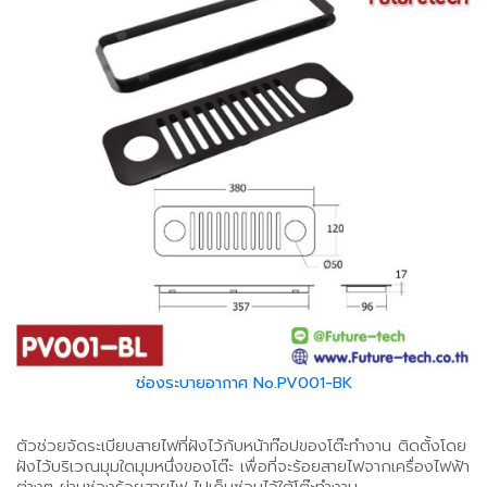
ช่องระบายอากาศ No.PV001-BK
ตัวช่วยจัดระเบียบสายไฟที่ฝังไว้กับหน้าท๊อปของโต๊ะทำงาน ติดตั้งโดย
ฝังไว้บริเวณมุมใดมุมหนึ่งของโต๊ะ เพื่อที่จะร้อยสายไฟจากเครื่องไฟฟ้า