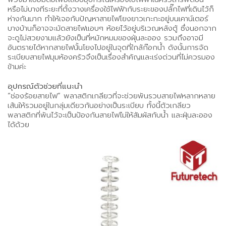
หรือไม่บางทีระยะที่ตั้งวางเครื่องใช้ไฟฟ้ากับระยะของปลั๊กไฟที่เดินไว้ก็
ห่างกันมาก ทำให้เจอกับปัญหาสายไฟโยงยาวเกะกะอยู่บนเคาน์เตอร์
บางบ้านก็อาจจะมัดสายไฟแอบๆ ห้อยไว้อยู่บริเวณหลังตู้ ซึ่งนอกจาก
จะดูไม่สวยงามแล้วยังเป็นที่หมักหมมของฝุ่นละออง รวมถึงอาจมี
อันตรายได้หากสายไฟนั้นโยงไปอยู่ในจุดที่ใกล้ก๊อกน้ำ ดังนั้นการจัด
ระเบียบสายไฟมุมห้องครัวจึงเป็นเรื่องสำคัญและเร่งด่วนที่ไม่ควรมอง
ข้ามค่ะ
อุปกรณ์ตัวช่วยที่แนะนำ
“ช่องร้อยสายไฟ” พลาสติกเกลียวที่จะช่วยพันรวบสายไฟหลากหลาย
เส้นให้รวมอยู่ในกลุ่มเดียวกันอย่างเป็นระเบียบ ทั้งนี้ตัวเกลียว
พลาสติกที่พันไว้จะเป็นป้องกันสายไฟไม่ให้สัมผัสกับน้ำ และฝุ่นละออง
ได้ด้วย