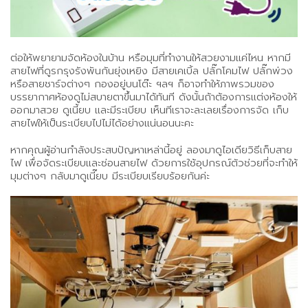
ต่อให้พยายามจัดห้องในบ้าน หรือมุมที่ทำงานให้สวยงามแค่ไหน หากมี
สายไฟที่ดูรกรุงรังพันกันยุ่งเหยิง มีสายเคเบิ้ล ปลั๊กโคมไฟ ปลั๊กพ่วง
หรือสายชาร์จต่างๆ กองอยู่บนโต๊ะ ฯลฯ ก็อาจทำให้ภาพรวมของ
บรรยากาศห้องดูไม่สบายตาขึ้นมาได้ทันที ดังนั้นถ้าต้องการแต่งห้องให้
ออกมาสวย ดูเนี้ยบ และมีระเบียบ เห็นทีเราจะละเลยเรื่องการจัด เก็บ
สายไฟให้เป็นระเบียบไปไม่ได้อย่างแน่นอนนะคะ
หากคุณผู้อ่านกำลังประสบปัญหาเหล่านี้อยู่ ลองมาดูไอเดียวิธีเก็บสาย
ไฟ เพื่อจัดระเบียบและซ่อนสายไฟ ด้วยการใช้อุปกรณ์ตัวช่วยที่จะทำให้
มุมต่างๆ กลับมาดูเนี๊ยบ มีระเบียบเรียบร้อยกันค่ะ