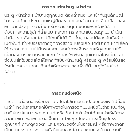
การตกแต่งประตู หน้าต่าง
ประตู หน้าต่าง หน้าบานตู้ทุกชนิด ต้องล้ำสมัย และเข้ากับรูปลักษณ์
โดยรวมด้วย ประตูส่วนใหญ่มักจะออกแบบล้ำยุค การเลือกวัสดุของ
หน้าบานประตู หน้าต่าง หรือหน้าบานตู้ทุกชนิดของสไตล์ไฮเทค
ต้องการความรู้สึกที่ล้ำสมัย กระจก กระจกเงาเป็นวัสดุที่แนะนำเป็น
ลำดับแรก ซึ่งตอบโจทย์ดีไซน์นี้ได้ดี อีกทั้งคุณสมบัติของมันยังช่วย
เปิดพื้นที่ ทำให้บรรยากาศดูกว้างขวาง โปร่งโล่ง ได้ดีมากๆ หากเลือก
ใช้กระจกเงาแบบไม่มีกรอบสามารถทำการเจียรขอบให้ดูสวยงามได้
เมื่อต้องการจะทำกรอบแนะนำให้ลองใช้เฟรมอลูมิเนียมสีโครเมี่ยมเงา
ซึ่งเป็นสีที่ใช่ของสไตล์ไฮเทคทำเป็นหน้าบานตู้ หรือประตู พร้อมใช้แสง
ไฟเป็นองค์ประกอบ ก็จะทำให้ภาพรวมของพื้นที่นั้นจะดูใช่ในสไตล์
ไฮเทค
.
การตกแต่งผนัง
การตกแต่งผนัง หรือเพดาน สไตล์ไฮเทคมักจะปล่อยผนังให้ “เปลือย
เปล่า” ทั้งนี้เราสามารถใช้ภาพวาดในการออกแบบผนังไม่ว่าจะเป็นที่อยู่
อาศัยในรูปแบบอะพาร์ตเมนต์ หรือห้องโถงในบ้านได้ แนะนำให้ใช้ภาพ
วาดภายในที่สะท้อนความเป็นเทคโนโลยีสูง โดยมากจะเป็นรูปทรง
ลูกบาศก์ ภาพดูลวงตา และมีความจัดจ้านในอารมณ์ หรือภาพวาดที่
เป็นนามธรรม ภาพวาดผนังในแบบของไฮเทคจะสมบูรณ์มาก หากมี