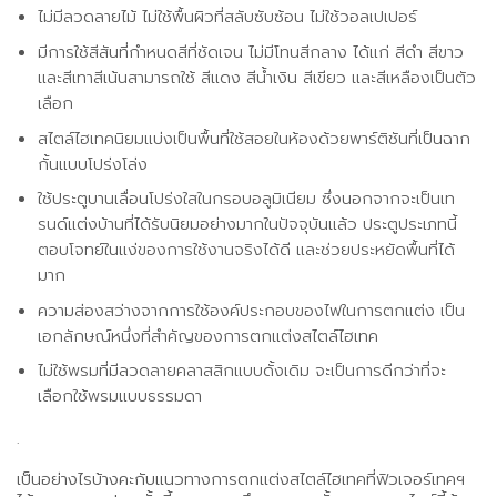
ไม่มีลวดลายไม้ ไม่ใช้พื้นผิวที่สลับซับซ้อน ไม่ใช้วอลเปเปอร์
มีการใช้สีสันที่กำหนดสีที่ชัดเจน ไม่มีโทนสีกลาง ได้แก่ สีดำ สีขาว
และสีเทาสีเน้นสามารถใช้ สีแดง สีน้ำเงิน สีเขียว และสีเหลืองเป็นตัว
เลือก
สไตล์ไฮเทคนิยมแบ่งเป็นพื้นที่ใช้สอยในห้องด้วยพาร์ติชันที่เป็นฉาก
กั้นแบบโปร่งโล่ง
ใช้ประตูบานเลื่อนโปร่งใสในกรอบอลูมิเนียม ซึ่งนอกจากจะเป็นเท
รนด์แต่งบ้านที่ได้รับนิยมอย่างมากในปัจจุบันแล้ว ประตูประเภทนี้
ตอบโจทย์ในแง่ของการใช้งานจริงได้ดี และช่วยประหยัดพื้นที่ได้
มาก
ความส่องสว่างจากการใช้องค์ประกอบของไฟในการตกแต่ง เป็น
เอกลักษณ์หนึ่งที่สำคัญของการตกแต่งสไตล์ไฮเทค
ไม่ใช้พรมที่มีลวดลายคลาสสิกแบบดั้งเดิม จะเป็นการดีกว่าที่จะ
เลือกใช้พรมแบบธรรมดา
.
เป็นอย่างไรบ้างคะกับแนวทางการตกแต่งสไตล์ไฮเทคที่ฟิวเจอร์เทคฯ