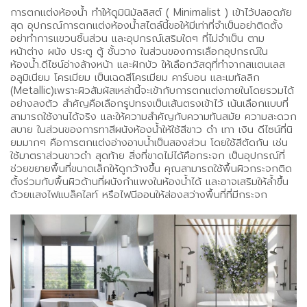
การตกแต่งห้องน้ำ ทำให้ดูมินิมัลลิสต์ ( Minimalist ) เข้าไว้ปลอดภัย
สุด อุปกรณ์การตกแต่งห้องน้ำสไตล์นี้ขอให้มีเท่าที่จำเป็นอย่าติดตั้ง
อย่าทำการแขวนชิ้นส่วน และอุปกรณ์เสริมใดๆ ที่ไม่จำเป็น ตาม
หน้าต่าง ผนัง ประตู ตู้ ชั้นวาง ในส่วนของการเลือกอุปกรณ์ใน
ห้องน้ำ.ดีไซน์อ่างล้างหน้า และฝักบัว ให้เลือกวัสดุที่ทำจากสแตนเลส
อลูมิเนียม โครเมียม เป็นเฉดสีโครเมียม คาร์บอน และเมทัลลิก
(Metallic)เพราะผิวสัมผัสเหล่านี้จะเข้ากับการตกแต่งภายในโดยรวมได้
อย่างลงตัว สำคัญคือเลือกรูปทรงเป็นเส้นตรงเข้าไว้ เน้นเลือกแบบที่
สามารถใช้งานได้จริง และให้ความสำคัญกับความทันสมัย ความสะดวก
สบาย ในส่วนของการทาสีผนังห้องน้ำให้ใช้สีขาว ดำ เทา เงิน ดีไซน์ที่นิ
ยมมากๆ คือการตกแต่งอ่างอาบน้ำเป็นสองส่วน โดยใช้สีตัดกัน เช่น
ใช้มาตราส่วนขาวดำ สุดท้าย สิ่งที่ขาดไม่ได้คือกระจก เป็นอุปกรณ์ที่
ช่วยขยายพื้นที่ขนาดเล็กให้ดูกว้างขึ้น คุณสามารถใช้พื้นผิวกระจกติด
ตั้งร่วมกับพื้นผิวด้านที่ผนังกำแพงในห้องน้ำได้ และอาจเสริมให้ล้ำขึ้น
ด้วยแสงไฟแบล็คไลท์ หรือไฟนีออนให้ส่องสว่างพื้นที่ที่มีกระจก