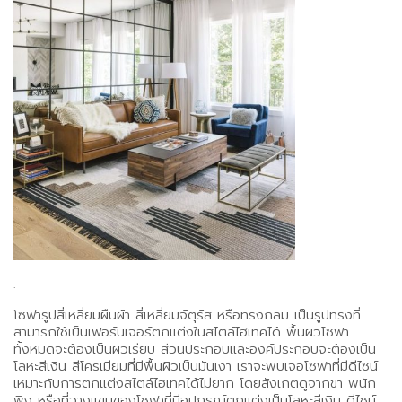
.
โซฟารูปสี่เหลี่ยมผืนผ้า สี่เหลี่ยมจัตุรัส หรือทรงกลม เป็นรูปทรงที่
สามารถใช้เป็นเฟอร์นิเจอร์ตกแต่งในสไตล์ไฮเทคได้ พื้นผิวโซฟา
ทั้งหมดจะต้องเป็นผิวเรียบ ส่วนประกอบและองค์ประกอบจะต้องเป็น
โลหะสีเงิน สีโครเมียมที่มีพื้นผิวเป็นมันเงา เราจะพบเจอโซฟาที่มีดีไซน์
เหมาะกับการตกแต่งสไตล์ไฮเทคได้ไม่ยาก โดยสังเกตดูจากขา พนัก
พิง หรือที่วางแขนของโซฟาที่มีอุปกรณ์ตกแต่งเป็นโลหะสีเงิน ดีไซน์