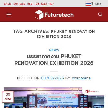
Skip
Thai
▼
SALE : 08 1235 1135 , 08 1235 1127
to
content
TAG ARCHIVES:
PHUKET RENOVATION
EXHIBITION 2026
NEWS
บรรยากาศงาน PHUKET
RENOVATION EXHIBITION 2026
POSTED ON
09/03/2026
BY
ฟิวเจอร์เทค
09
Mar