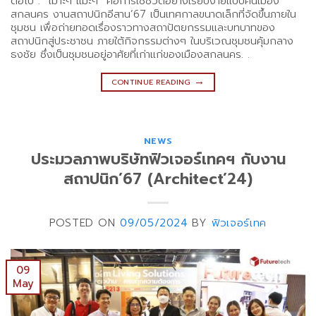
ต่อไป . “เมาะๆ แมะๆ” คือการใช้ชีวิตอย่างเรียบง่ายแบบคนเมือง
สกลนคร งานสถาปนิกอีสาน’67 เป็นเทศกาลขนาดเล็กที่จัดขึ้นภายใน
ชุมชน เพื่อถ่ายทอดเรื่องราวทางสถาปัตยกรรมและบทบาทของ
สถาปนิกสู่ประชาชน ภายใต้กิจกรรมต่างๆ ในบริเวณชุมชนคุ้มกลาง
ธงชัย ซึ่งเป็นชุมชนอยู่อาศัยที่เก่าแก่ของเมืองสกลนคร. .
→
CONTINUE READING
NEWS
ประมวลภาพบริษัทฟิวเจอร์เทคฯ กับงาน
สถาปนิก’67 (Architect’24)
POSTED ON
09/05/2024
BY
ฟิวเจอร์เทค
09
May