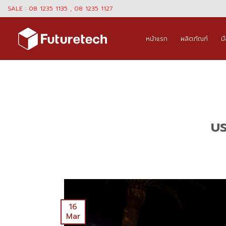
Skip
SALE : 08 1235 1135 , 08 1235 1127
to
content
หน้าแรก
ผลิตภัณฑ์
ม
บร
16
Mar