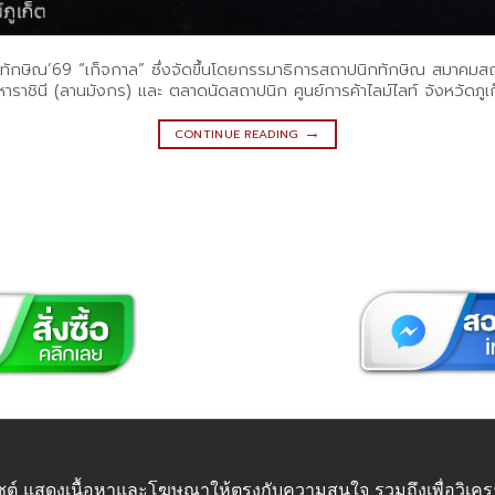
นิกทักษิณ’69 “เก็จกาล” ซึ่งจัดขึ้นโดยกรรมาธิการสถาปนิกทักษิณ สมาคมสถ
ชินี (ลานมังกร) และ ตลาดนัดสถาปนิก ศูนย์การค้าไลม์ไลท์ จังหวัดภูเก
→
CONTINUE READING
 © Futuretech Intermarketing Co., Ltd. ศูนย์รวม
อุปกรณ์เฟอร์
เว็บไซต์ แสดงเนื้อหาและโฆษณาให้ตรงกับความสนใจ รวมถึงเพื่อวิเ