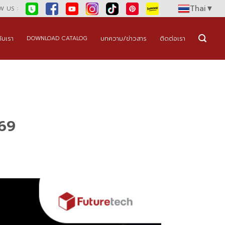
Thai
▼
 US :
กับเรา
บทความ/ข่าวสาร
ติดต่อเรา
DOWNLOAD CATALOG
ณ69