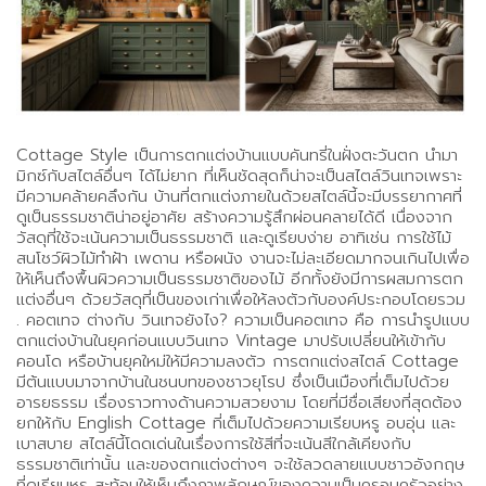
Cottage Style เป็นการตกแต่งบ้านแบบคันทรี่ในฝั่งตะวันตก นำมา
มิกซ์กับสไตล์อื่นๆ ได้ไม่ยาก ที่เห็นชัดสุดก็น่าจะเป็นสไตล์วินเทจเพราะ
มีความคล้ายคลึงกัน บ้านที่ตกแต่งภายในด้วยสไตล์นี้จะมีบรรยากาศที่
ดูเป็นธรรมชาติน่าอยู่อาศัย สร้างความรู้สึกผ่อนคลายได้ดี เนื่องจาก
วัสดุที่ใช้จะเน้นความเป็นธรรมชาติ และดูเรียบง่าย อาทิเช่น การใช้ไม้
สนโชว์ผิวไม้ทำฝ้า เพดาน หรือผนัง งานจะไม่ละเอียดมากจนเกินไปเพื่อ
ให้เห็นถึงพื้นผิวความเป็นธรรมชาติของไม้ อีกทั้งยังมีการผสมการตก
แต่งอื่นๆ ด้วยวัสดุที่เป็นของเก่าเพื่อให้ลงตัวกับองค์ประกอบโดยรวม
. คอตเทจ ต่างกับ วินเทจยังไง? ความเป็นคอตเทจ คือ การนำรูปแบบ
ตกแต่งบ้านในยุคก่อนแบบวินเทจ Vintage มาปรับเปลี่ยนให้เข้ากับ
คอนโด หรือบ้านยุคใหม่ให้มีความลงตัว การตกแต่งสไตล์ Cottage
มีต้นแบบมาจากบ้านในชนบทของชาวยุโรป ซึ่งเป็นเมืองที่เต็มไปด้วย
อารยธรรม เรื่องราวทางด้านความสวยงาม โดยที่มีชื่อเสียงที่สุดต้อง
ยกให้กับ English Cottage ที่เต็มไปด้วยความเรียบหรู อบอุ่น และ
เบาสบาย สไตล์นี้โดดเด่นในเรื่องการใช้สีที่จะเน้นสีใกล้เคียงกับ
ธรรมชาติเท่านั้น และของตกแต่งต่างๆ จะใช้ลวดลายแบบชาวอังกฤษ
ที่ดูเรียบหรู สะท้อนให้เห็นถึงภาพลักษณ์ของความเป็นครอบครัวอย่าง