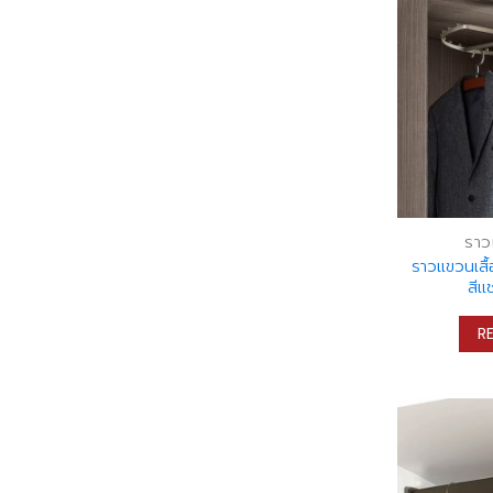
ราว
ราวแขวนเสื
สีแ
R