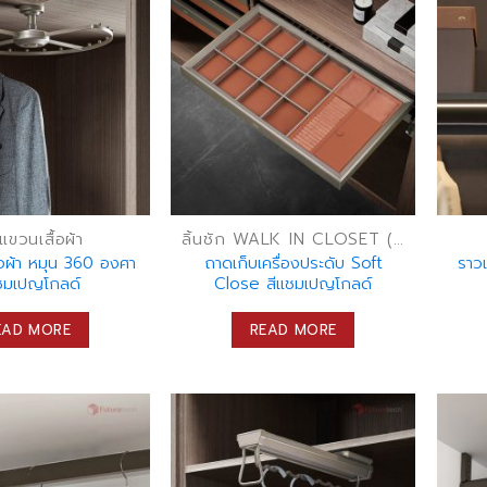
แขวนเสื้อผ้า
ลิ้นชัก WALK IN CLOSET (ลิ้นชักเก็บของ)
้อผ้า หมุน 360 องศา
ถาดเก็บเครื่องประดับ Soft
ราวแ
ชมเปญโกลด์
Close สีแชมเปญโกลด์
EAD MORE
READ MORE