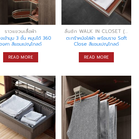
ราวแขวนเสื้อผ้า
ลิ้นชัก WALK IN CLOSET (ลิ้นชักเก็บของ)
างเข้ามุม 3 ชั้น หมุนได้ 360
ตะกร้าหนังใส่ผ้า พร้อมราง Soft
องศา สีแชมเปญโกลด์
Close สีแชมเปญโกลด์
READ MORE
READ MORE