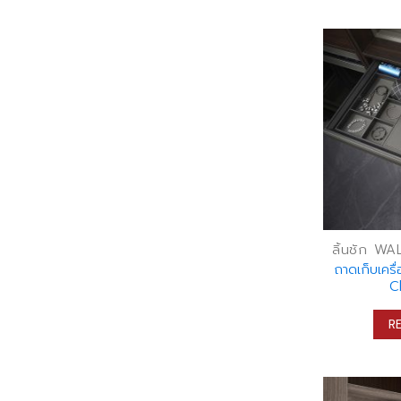
ถาดเก็บเครื
C
R