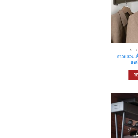
ราว
ราวแขวนเสื
เหล
R