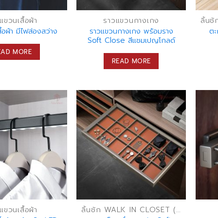
แขวนเสื้อผ้า
ราวแขวนกางเกง
้อผ้า มีไฟส่องสว่าง
ราวแขวนกางเกง พร้อมราง
ตะ
Soft Close สีแชมเปญโกลด์
EAD MORE
READ MORE
แขวนเสื้อผ้า
ลิ้นชัก WALK IN CLOSET (ลิ้นชักเก็บของ)