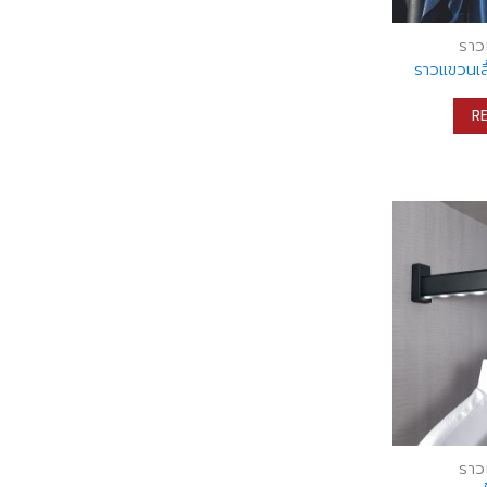
ราว
ราวแขวนเสื
R
ราว