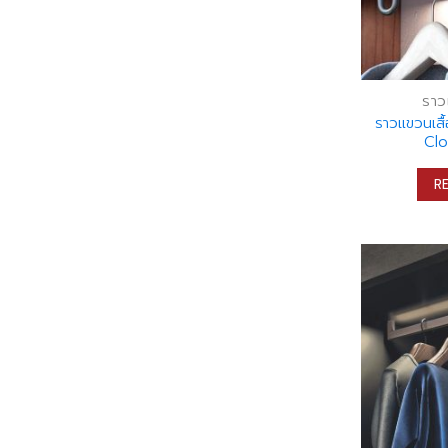
ราว
ราวแขวนเสื
Clo
R