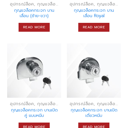
อุปกรณ์ล็อค, กุญแจล็อคเฟอร์นิเจอร์, กุญแจลิ้นชัก
อุปกรณ์ล็อค, กุญแจล็อคเฟอร์นิเจอร์, กุญแจลิ้นชัก
กุญแจล็อคกระจก บาน
กุญแจล็อคกระจก บาน
เลื่อน (ซ้าย-ขวา)
เลื่อน Royal
READ MORE
READ MORE
อุปกรณ์ล็อค, กุญแจล็อคเฟอร์นิเจอร์, กุญแจลิ้นชัก
อุปกรณ์ล็อค, กุญแจล็อคเฟอร์นิเจอร์, กุญแจลิ้นชัก
กุญแจล็อคกระจก บานเปิด
กุญแจล็อคกระจก บานเปิด
คู่ แบบหนีบ
เดี่ยวหนีบ
READ MORE
READ MORE