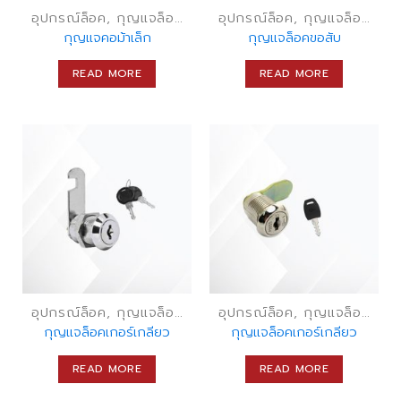
อุปกรณ์ล็อค, กุญแจล็อคเฟอร์นิเจอร์, กุญแจลิ้นชัก
อุปกรณ์ล็อค, กุญแจล็อคเฟอร์นิเจอร์, กุญแจลิ้นชัก
กุญแจคอม้าเล็ก
กุญแจล็อคขอสับ
READ MORE
READ MORE
อุปกรณ์ล็อค, กุญแจล็อคเฟอร์นิเจอร์, กุญแจลิ้นชัก
อุปกรณ์ล็อค, กุญแจล็อคเฟอร์นิเจอร์, กุญแจลิ้นชัก
กุญแจล็อคเกอร์เกลียว
กุญแจล็อคเกอร์เกลียว
READ MORE
READ MORE