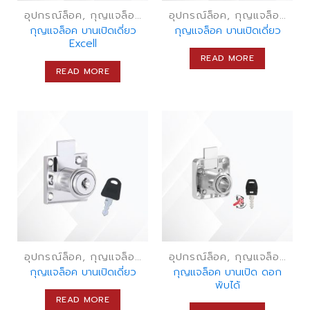
อุปกรณ์ล็อค, กุญแจล็อคเฟอร์นิเจอร์, กุญแจลิ้นชัก
อุปกรณ์ล็อค, กุญแจล็อคเฟอร์นิเจอร์, กุญแจลิ้นชัก
กุญแจล็อค บานเปิดเดี่ยว
กุญแจล็อค บานเปิดเดี่ยว
Excell
READ MORE
READ MORE
อุปกรณ์ล็อค, กุญแจล็อคเฟอร์นิเจอร์, กุญแจลิ้นชัก
อุปกรณ์ล็อค, กุญแจล็อคเฟอร์นิเจอร์, กุญแจลิ้นชัก
กุญแจล็อค บานเปิดเดี่ยว
กุญแจล็อค บานเปิด ดอก
พับได้
READ MORE