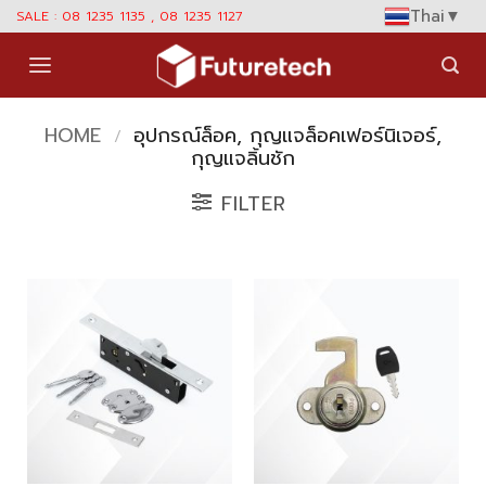
Skip
Thai
▼
SALE : 08 1235 1135 , 08 1235 1127
to
content
HOME
อุปกรณ์ล็อค, กุญแจล็อคเฟอร์นิเจอร์,
/
กุญแจลิ้นชัก
FILTER