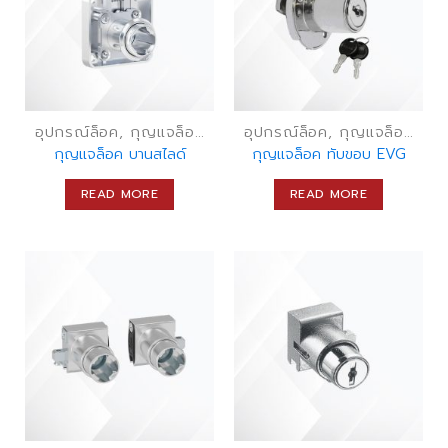
อุปกรณ์ล็อค, กุญแจล็อคเฟอร์นิเจอร์, กุญแจลิ้นชัก
อุปกรณ์ล็อค, กุญแจล็อคเฟอร์นิเจอร์, กุญแจลิ้นชัก
กุญแจล็อค บานสไลด์
กุญแจล็อค ทับขอบ EVG
READ MORE
READ MORE