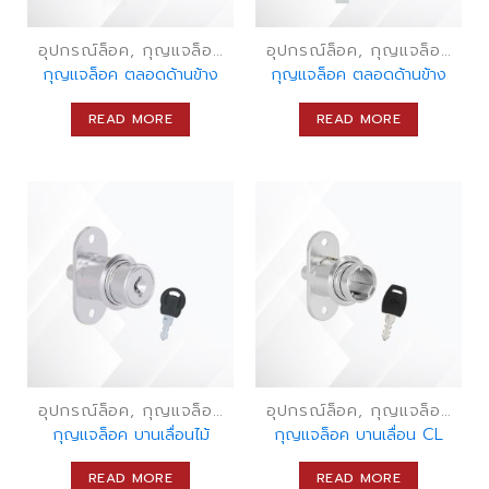
อุปกรณ์ล็อค, กุญแจล็อคเฟอร์นิเจอร์, กุญแจลิ้นชัก
อุปกรณ์ล็อค, กุญแจล็อคเฟอร์นิเจอร์, กุญแจลิ้นชัก
กุญแจล็อค ตลอดด้านข้าง
กุญแจล็อค ตลอดด้านข้าง
READ MORE
READ MORE
อุปกรณ์ล็อค, กุญแจล็อคเฟอร์นิเจอร์, กุญแจลิ้นชัก
อุปกรณ์ล็อค, กุญแจล็อคเฟอร์นิเจอร์, กุญแจลิ้นชัก
กุญแจล็อค บานเลื่อนไม้
กุญแจล็อค บานเลื่อน CL
READ MORE
READ MORE