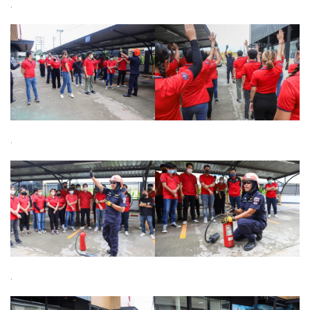
.
.
.