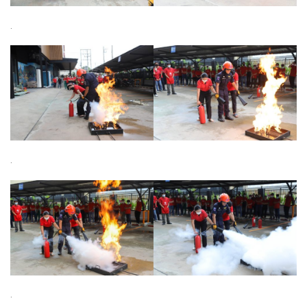
.
.
.