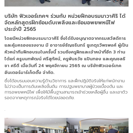
บริษัท ฟิวเจอร์เทคฯ ร่วมกับ หน่วยฝึกอบรมนาวาศิริ ได้
จัดหลักสูตรฝึกซ้อมดับเพลิงและซ้อมอพยพหนีไฟ
ประจำปี 2565
โดยมีหน่วยฝึกอบรมนาวาศิริ ซึ่งได้รับอนุญาตจากกรมสวัสดิการ
และคุ้มครองแรงงาน มี อาจารย์ธัญชรินทร์ ชูเกตุรวิพรพงศ์ ผู้เป็น
หัวหน้าทีมฝึกอบรมในครั้งนี้ รวมถึงครูฝึกและเจ้าหน้าที่อีก 3 ท่าน
ได้แก่ ครูนนทพัฒน์ ศรีสุทัศน์, ครูพันธวัช แป้นทอง และคุณชลธิ
ชา ศรีดี เมื่อวันที่ 24 พฤศจิกายน 2565 ณ บริษัทฟิวเจอร์เทค
อินเตอร์มาร์เก็ตติ้ง จำกัด.
ซึ่งได้อบรมมอบความรู้ด้านวิชาการ และฝึกปฎิบัติจริงให้แก่พนักงาน
ไม่ว่าจะเป็นการดับเพลิงขั้นต้น การปฐมพยาบาลผู้ป่วยเบื้องต้น และ
การอพยพหนีไฟ เพื่อให้มีพื้นฐานสามารถเข้าช่วยเหลือผู้อื่น และเอาตัว
รอดจากเหตุการณ์จริงได้โดยปลอดภัย.
.