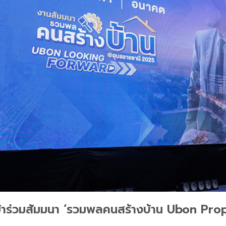
าศเข้าร่วมสัมมนา ‘รวมพลคนสร้างบ้าน Ubon P