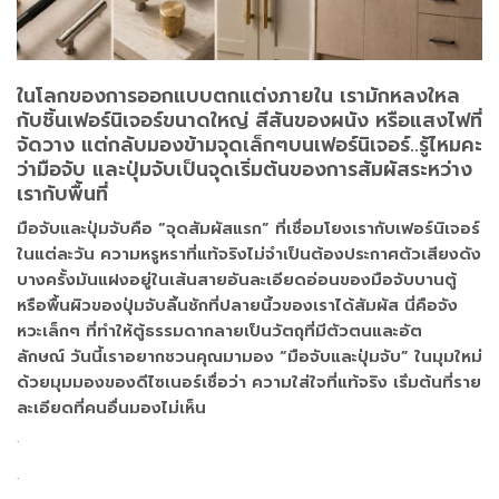
ในโลกของการออกแบบตกแต่งภายใน เรามักหลงใหล
กับชิ้นเฟอร์นิเจอร์ขนาดใหญ่ สีสันของผนัง หรือแสงไฟที่
จัดวาง แต่กลับมองข้ามจุดเล็กๆบนเฟอร์นิเจอร์..รู้ไหมคะ
ว่ามือจับ และปุ่มจับเป็นจุดเริ่มต้นของการสัมผัสระหว่าง
เรากับพื้นที่
มือจับและปุ่มจับคือ “จุดสัมผัสแรก” ที่เชื่อมโยงเรากับเฟอร์นิเจอร์
ในแต่ละวัน ความหรูหราที่แท้จริงไม่จำเป็นต้องประกาศตัวเสียงดัง
บางครั้งมันแฝงอยู่ในเส้นสายอันละเอียดอ่อนของมือจับบานตู้
หรือพื้นผิวของปุ่มจับลิ้นชักที่ปลายนิ้วของเราได้สัมผัส นี่คือจัง
หวะเล็กๆ ที่ทำให้ตู้ธรรมดากลายเป็นวัตถุที่มีตัวตนและอัต
ลักษณ์ วันนี้เราอยากชวนคุณมามอง “มือจับและปุ่มจับ” ในมุมใหม่
ด้วยมุมมองของดีไซเนอร์เชื่อว่า ความใส่ใจที่แท้จริง เริ่มต้นที่ราย
ละเอียดที่คนอื่นมองไม่เห็น
.
.