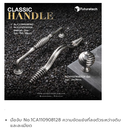
.
มือจับ No.1CA110908128 ความขัดแย้งที่ลงตัวระหว่างดิบ
และละเมียด