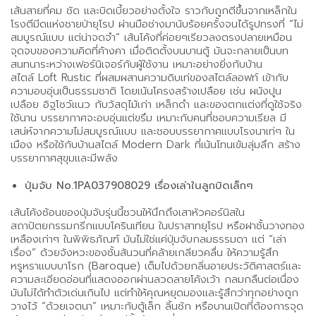
เส้นสายที่คม ชัด และบิดเบี้ยวอย่างตั้งใจ ราวกับถูกตีขึ้นจากเหล็กใน
โรงตีมีดแห่งชายป่ายุโรป ผ่านมือช่างมานับร้อยครั้งจนได้รูปทรงที่ “ไม่
สมบูรณ์แบบ แต่น่าจดจำ” เส้นโค้งที่ค่อยๆเรียวลงตรงปลายเหมือน
จุดจบของความคิดที่ค้างคา เมื่อติดตั้งบนบานตู้ มันจะกลายเป็นบท
สนทนาระหว่างเฟอร์นิเจอร์กับผู้ใช้งาน เหมาะอย่างยิ่งกับบ้าน
สไตล์ Loft Rustic ที่ผสมผสานความดิบเท่ของสไตล์ลอฟท์ เข้ากับ
ความอบอุ่นเป็นธรรมชาติ โดยเน้นโครงสร้างเปลือย เช่น ผนังปูน
เปลือย อิฐโชว์แนว กับวัสดุไม้เก่า เหล็กดำ และของตกแต่งที่ดูใช้จริง
ใช้นาน บรรยากาศจะอบอุ่นแต่ขรึม เหมาะกับคนที่ชอบความเรียล มี
เสน่ห์จากความไม่สมบูรณ์แบบ และชอบบรรยากาศแบบโรงนาเท่ๆ ใน
เมือง หรือใช้กับบ้านสไตล์ Modern Dark ที่เน้นโทนเข้มลุ่มลึก สร้าง
บรรยากาศสุขุมและมีพลัง
ปุ่มจับ No.1PA037908029 เรื่องเล่าในลูกบิดเล็กๆ
เส้นโค้งซ้อนของปุ่มจับรุ่นนี้ชวนให้นึกถึงเสาหัวคอร์นิสใน
สถาปัตยกรรมกรีกแบบโครินเทียน ในปราสาทยุโรป หรือฝาชั้นวางทอง
เหลืองเก่าๆ ในพิพิธภัณฑ์ มันไม่ใช่แค่ปุ่มจับกลมธรรมดา แต่ “เล่า
เรื่อง” ด้วยจังหวะของชั้นสันวนที่คล้ายเกลียวคลื่น ให้ความรู้สึก
หรูหราแบบบาโรก (Baroque) เต็มไปด้วยกลิ่นอายประวัติศาสตร์และ
ความละเอียดอ่อนที่แสดงออกผ่านลวดลายโค้งเว้า กลมกลืนต่อเนื่อง
มันไม่ได้ทำตัวเด่นเกินไป แต่ทำให้คุณหยุดมองและรู้สึกว่าทุกอย่างถูก
วางไว้ “ด้วยเจตนา” เหมาะกับตู้เล็ก ลิ้นชัก หรือบานเปิดที่ต้องการจุด