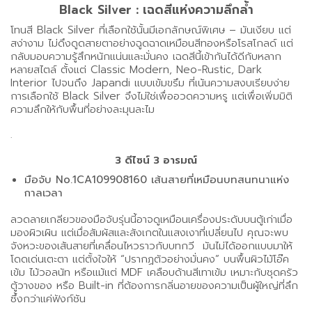
Black Silver : เฉดสีแห่งความลึกล้ำ
โทนสี Black Silver ที่เลือกใช้นั้นมีเอกลักษณ์พิเศษ – มันเงียบ แต่
สง่างาม ไม่ดึงดูดสายตาอย่างฉูดฉาดเหมือนสีทองหรือโรสโกลด์ แต่
กลับมอบความรู้สึกหนักแน่นและมั่นคง เฉดสีนี้เข้ากันได้ดีกับหลาก
หลายสไตล์ ตั้งแต่ Classic Modern, Neo-Rustic, Dark
Interior ไปจนถึง Japandi แบบเข้มขรึม ที่เน้นความสงบเรียบง่าย
การเลือกใช้ Black Silver จึงไม่ใช่เพื่ออวดความหรู แต่เพื่อเพิ่มมิติ
ความลึกให้กับพื้นที่อย่างละมุนละไม
.
3 ดีไซน์ 3 อารมณ์
มือจับ No.1CA109908160 เส้นสายที่เหมือนบทสนทนาแห่ง
กาลเวลา
ลวดลายเกลียวของมือจับรุ่นนี้อาจดูเหมือนเครื่องประดับบนตู้เก่าเมื่อ
มองผิวเผิน แต่เมื่อสัมผัสและสังเกตในแสงเงาที่เปลี่ยนไป คุณจะพบ
จังหวะของเส้นสายที่เคลื่อนไหวราวกับบทกวี มันไม่ได้ออกแบบมาให้
โดดเด่นเตะตา แต่ตั้งใจให้ “ปรากฏตัวอย่างมั่นคง” บนพื้นผิวไม้โอ๊ค
เข้ม ไม้วอลนัท หรือแม้แต่ MDF เคลือบด้านสีเทาเข้ม เหมาะกับชุดครัว
ตู้วางของ หรือ Built-in ที่ต้องการกลิ่นอายของความเป็นผู้ใหญ่ที่ลึก
ซึ้งกว่าแค่ฟังก์ชัน