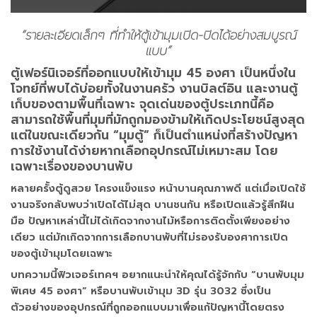
“รายละเอียดเล็กๆ ที่ทำให้ตู้เข้ามุมเปิด-ปิดได้อย่างสมบูรณ์
แบบ”
ตู้เฟอร์นิเจอร์ที่ออกแบบให้เข้ามุม 45 องศา เป็นหนึ่งใน
โจทย์ที่พบได้บ่อยทั้งในงานครัว งานบิลต์อิน และงานตู้
เก็บของตามพื้นที่เฉพาะ จุดเด่นของตู้ประเภทนี้คือ
สามารถใช้พื้นที่มุมที่มักถูกมองข้ามให้เกิดประโยชน์สูงสุด
แต่ในขณะเดียวกัน “มุมตู้” ก็เป็นตำแหน่งที่สร้างปัญหา
การใช้งานได้ง่ายหากเลือกอุปกรณ์ไม่เหมาะสม โดย
เฉพาะเรื่องของบานพับ
หลายครั้งตู้ดูสวย โครงแข็งแรง หน้าบานคุณภาพดี แต่เมื่อเปิดใช้
งานจริงกลับพบว่าเปิดได้ไม่สุด บานชนกัน หรือเปิดแล้วรู้สึกฝืน
มือ ปัญหาเหล่านี้ไม่ได้เกิดจากงานไม้หรือการติดตั้งเพียงอย่าง
เดียว แต่มักเกิดจากการเลือกบานพับที่ไม่รองรับองศาการเปิด
ของตู้เข้ามุมโดยเฉพาะ
บทความนี้ฟิวเจอร์เทคฯ อยากแนะนำให้คุณได้รู้จักกับ “บานพับมุม
พิเศษ 45 องศา” หรือบานพับเข้ามุม 3D รุ่น 3032 ซึ่งเป็น
ตัวอย่างของอุปกรณ์ที่ถูกออกแบบมาเพื่อแก้ปัญหานี้โดยตรง