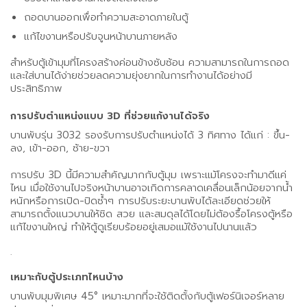
ถอดบานออกเพื่อทำความสะอาดภายในตู้
แก้ไขงานหรือปรับจูนหน้าบานภายหลัง
สำหรับตู้เข้ามุมที่โครงสร้างค่อนข้างซับซ้อน ความสามารถในการถอด
และใส่บานได้ง่ายช่วยลดความยุ่งยากในการทำงานได้อย่างมี
ประสิทธิภาพ
การปรับตำแหน่งแบบ 3D ที่ช่วยแก้งานได้จริง
บานพับรุ่น 3032 รองรับการปรับตำแหน่งได้ 3 ทิศทาง ได้แก่ : ขึ้น-
ลง, เข้า-ออก, ซ้าย-ขวา
การปรับ 3D นี้มีความสำคัญมากกับตู้มุม เพราะแม้โครงจะทำมาดีแค่
ไหน เมื่อใช้งานไปจริงหน้าบานอาจเกิดการคลาดเคลื่อนเล็กน้อยจากน้ำ
หนักหรือการเปิด-ปิดซ้ำๆ การปรับระยะบานพับได้ละเอียดช่วยให้
สามารถตั้งแนวบานให้ชิด สวย และสมดุลได้โดยไม่ต้องรื้อโครงตู้หรือ
แก้ไขงานใหญ่ ทำให้ตู้ดูเรียบร้อยอยู่เสมอแม้ใช้งานไปนานแล้ว
.
เหมาะกับตู้ประเภทไหนบ้าง
บานพับมุมพิเศษ 45° เหมาะมากที่จะใช้ติดตั้งกับตู้เฟอร์นิเจอร์หลาย