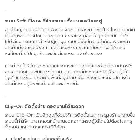
.
ระบบ Soft Close ที่ช่วยถนอมทั้งบานและโครงตู้
จุดสำคัญที่ตอบโจทย์การใช้งานระยะยาวคือระบบ Soft Close ที่อยู่ใน
ตัวบานพับ การปิดบานจะค่อยๆ ชะลอแรงก่อนถึงจุดปิดสนิท ทำให้
ไม่มีเสียงกระแทก สำหรับตู้เข้ามุม ระบบนี้ยิ่งมีความสำคัญเพราะหน้า
บานมักมีรูปทรงเฉียง หากปิดแรงหรือกระแทกบ่อยๆ จะทำให้แรง
สะเทือนถ่ายไปที่จุดยึดและข้อต่อของบานพับโดยตรง
การมี Soft Close ช่วยลดแรงกระแทกเหล่านี้และช่วยยืดอายุการใช้
งานของทั้งบานพับและหน้าบาน นอกจากนี้ยังช่วยให้การใช้งานรู้สึก
“นุ่ม” และเงียบ เหมาะกับพื้นที่อยู่อาศัย เช่น ห้องครัวในคอนโด หรือ
บ้านที่ใช้งานตู้บ่อยในช่วงเช้าและกลางคืน
.
Clip-On ติดตั้งง่าย ถอดบานได้สะดวก
ระบบ Clip-On เป็นอีกจุดที่ช่วยให้การติดตั้งและการดูแลรักษาง่ายขึ้น
ระบบนี้ทำให้สามารถถอดหน้าบานออกจากโครงตู้ได้โดยไม่ต้องไขสกรู
ทั้งหมด เหมาะมากในกรณีที่ต้อง :
ปรับตำแหน่งบานหลังติดตั้งเสร็จ