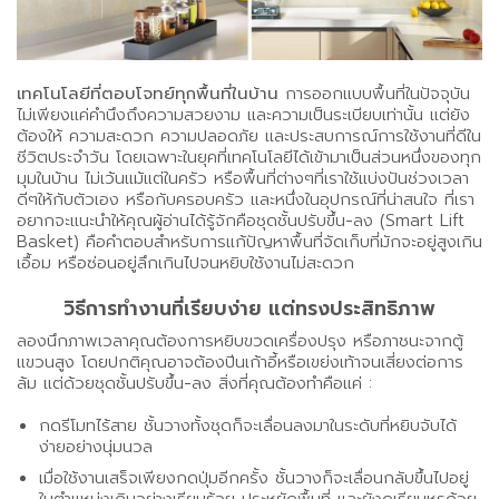
เทคโนโลยีที่ตอบโจทย์ทุกพื้นที่ในบ้าน
การออกแบบพื้นที่ในปัจจุบัน
ไม่เพียงแค่คำนึงถึงความสวยงาม และความเป็นระเบียบเท่านั้น แต่ยัง
ต้องให้ ความสะดวก ความปลอดภัย และประสบการณ์การใช้งานที่ดีใน
ชีวิตประจำวัน โดยเฉพาะในยุคที่เทคโนโลยีได้เข้ามาเป็นส่วนหนึ่งของทุก
มุมในบ้าน ไม่เว้นแม้แต่ในครัว หรือพื้นที่ต่างๆที่เราใช้แบ่งปันช่วงเวลา
ดีๆให้กับตัวเอง หรือกับครอบครัว และหนึ่งในอุปกรณ์ที่น่าสนใจ ที่เรา
อยากจะแนะนำให้คุณผู้อ่านได้รู้จักคือชุดชั้นปรับขึ้น-ลง (Smart Lift
Basket) คือคำตอบสำหรับการแก้ปัญหาพื้นที่จัดเก็บที่มักจะอยู่สูงเกิน
เอื้อม หรือซ่อนอยู่ลึกเกินไปจนหยิบใช้งานไม่สะดวก
วิธีการทำงานที่เรียบง่าย แต่ทรงประสิทธิภาพ
ลองนึกภาพเวลาคุณต้องการหยิบขวดเครื่องปรุง หรือภาชนะจากตู้
แขวนสูง โดยปกติคุณอาจต้องปีนเก้าอี้หรือเขย่งเท้าจนเสี่ยงต่อการ
ล้ม แต่ด้วยชุดชั้นปรับขึ้น-ลง สิ่งที่คุณต้องทำคือแค่ :
กดรีโมทไร้สาย ชั้นวางทั้งชุดก็จะเลื่อนลงมาในระดับที่หยิบจับได้
ง่ายอย่างนุ่มนวล
เมื่อใช้งานเสร็จเพียงกดปุ่มอีกครั้ง ชั้นวางก็จะเลื่อนกลับขึ้นไปอยู่