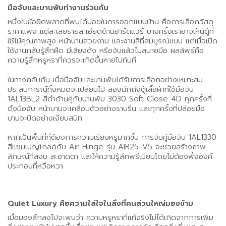
มือจับและบานพับทำงานร่วมกัน
หนึ่งในข้อผิดพลาดที่พบได้บ่อยในการออกแบบบ้าน คือการเลือกวัสดุ
ราคาแพง แต่ละเลยรายละเอียดด้านฮาร์ดแวร์ บางครั้งเราอาจเห็นตู้ที่
ใช้ไม้คุณภาพสูง หน้าบานสวยงาม และงานสีที่สมบูรณ์แบบ แต่เมื่อเปิด
ใช้งานกลับรู้สึกฝืด มีเสียงดัง หรือจับแล้วไม่สบายมือ ผลลัพธ์คือ
ความรู้สึกหรูหราที่ควรจะเกิดขึ้นหายไปทันที
ในทางกลับกัน เมื่อมือจับและบานพับได้รับการเลือกอย่างเหมาะสม
ประสบการณ์ทั้งหมดจะเปลี่ยนไป ลองนึกถึงตู้เสื้อผ้าที่ใช้มือจับ
1AL13BL2 สีดำด้านคู่กับบานพับ 3030 Soft Close 4D ทุกครั้งที่
ดึงมือจับ หน้าบานจะเคลื่อนตัวอย่างราบรื่น และทุกครั้งที่ปล่อยมือ
บานจะปิดอย่างเงียบสนิท
หากเป็นพื้นที่ที่ต้องการความเรียบหรูมากขึ้น การจับคู่มือจับ 1AL1330
สีแชมเปญโกลด์กับ Air Hinge รุ่น AIR25-V5 จะช่วยสร้างภาพ
ลักษณ์ที่สงบ สะอาดตา และให้ความรู้สึกพรีเมียมโดยไม่ต้องพึ่งองค์
ประกอบที่หวือหวา
.
Quiet Luxury คือความใส่ใจในสิ่งที่คนส่วนใหญ่มองข้าม
เมื่อมองลึกลงไปจะพบว่า ความหรูหราที่แท้จริงไม่ได้เกิดจากการเพิ่ม