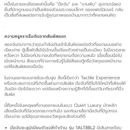
หนึ่งในรายละเอียดเหล่านั้นคือ “มือจับ” และ “บานพับ” อุปกรณ์สอง
ชิ้นที่มักถูกมองว่าเป็นเพียงส่วนประกอบเล็กๆ ของเฟอร์นิเจอร์ กลับ
เป็นสิ่งที่ส่งผลต่อการรับรู้คุณภาพของบ้านมากกว่าที่หลายคนคิด
.
ความหรูหราเริ่มต้นจากสัมผัสแรก
ลองจินตนาการว่าคุณกำลังเดินเข้าไปในห้องแต่งตัวที่ออกแบบอย่าง
เรียบง่าย ตู้เสื้อผ้าสีเอิร์ธโทนตั้งเรียงตัวอย่างเป็นระเบียบ ไม่มีลวดลาย
หวือหวา ไม่มีองค์ประกอบใดที่พยายามดึงความสนใจ เมื่อเอื้อมมือไป
เปิดหน้าบาน สิ่งแรกที่ร่างกายรับรู้ไม่ใช่สีของตู้หรือวัสดุของหน้าบาน
แต่คือสัมผัสของมือจับ
ในงานออกแบบภายในระดับสูง สิ่งนี้เรียกว่า Tactile Experience
หรือประสบการณ์ที่เกิดขึ้นผ่านการสัมผัส มือจับที่ดีไม่ได้มีหน้าที่เพียงให้
จับเปิด-ปิดได้สะดวก แต่ต้องสร้างความรู้สึกที่ดีตั้งแต่วินาทีแรกที่นิ้ว
สัมผัส
นี่คือหนึ่งในเหตุผลที่งานออกแบบในแนว Quiet Luxury มักหลีก
เลี่ยงมือจับที่มีลวดลายมากเกินไป และหันมาเลือกมือจับที่มีรูปทรง
เรียบง่าย แต่มีคุณภาพของวัสดุและสัดส่วนที่ดี
มือจับอะลูมิเนียมตัวเจสีดำด้าน รุ่น 1AL13BL2
มีเส้นสายเรียบ