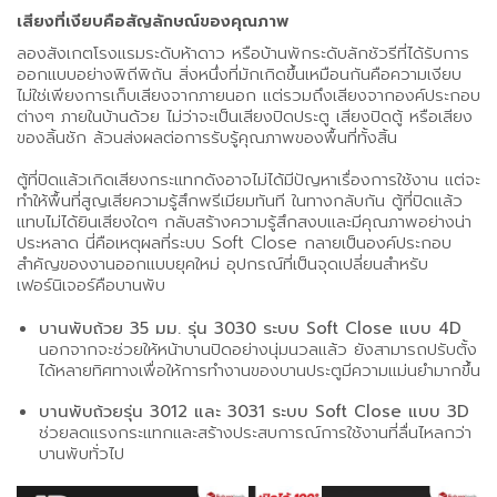
เสียงที่เงียบคือสัญลักษณ์ของคุณภาพ
ลองสังเกตโรงแรมระดับห้าดาว หรือบ้านพักระดับลักชัวรีที่ได้รับการ
ออกแบบอย่างพิถีพิถัน สิ่งหนึ่งที่มักเกิดขึ้นเหมือนกันคือความเงียบ
ไม่ใช่เพียงการเก็บเสียงจากภายนอก แต่รวมถึงเสียงจากองค์ประกอบ
ต่างๆ ภายในบ้านด้วย ไม่ว่าจะเป็นเสียงปิดประตู เสียงปิดตู้ หรือเสียง
ของลิ้นชัก ล้วนส่งผลต่อการรับรู้คุณภาพของพื้นที่ทั้งสิ้น
ตู้ที่ปิดแล้วเกิดเสียงกระแทกดังอาจไม่ได้มีปัญหาเรื่องการใช้งาน แต่จะ
ทำให้พื้นที่สูญเสียความรู้สึกพรีเมียมทันที ในทางกลับกัน ตู้ที่ปิดแล้ว
แทบไม่ได้ยินเสียงใดๆ กลับสร้างความรู้สึกสงบและมีคุณภาพอย่างน่า
ประหลาด นี่คือเหตุผลที่ระบบ Soft Close กลายเป็นองค์ประกอบ
สำคัญของงานออกแบบยุคใหม่ อุปกรณ์ที่เป็นจุดเปลี่ยนสำหรับ
เฟอร์นิเจอร์คือบานพับ
บานพับถ้วย 35 มม. รุ่น 3030 ระบบ Soft Close แบบ 4D
นอกจากจะช่วยให้หน้าบานปิดอย่างนุ่มนวลแล้ว ยังสามารถปรับตั้ง
ได้หลายทิศทางเพื่อให้การทำงานของบานประตูมีความแม่นยำมากขึ้น
บานพับถ้วยรุ่น 3012 และ 3031
ระบบ Soft Close แบบ 3D
ช่วยลดแรงกระแทกและสร้างประสบการณ์การใช้งานที่ลื่นไหลกว่า
บานพับทั่วไป