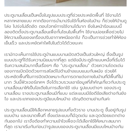
ประตูบานเลื่อนเป็นหนึ่งในรูปแบบประตูที่ช่วยประหยัดพื้นที่ ใช้งานได้
หลากหลายแบบ หากต้องการนำมาปรับใช้กั้นห้องในบ้าน ก็ช่วยให้บ้านดู
โล่ง โปร่งไม่อึดอัด ตอบโจทย์การใช้งานได้มาก ยิ่งในหน้าร้อนแบบนี้
ลองติดตั้งประตูบานเลื่อนเพื่อกั้นโซนในพื้นที่ๆ ใช้งานบ่อยเพื่อช่วยไม่
ให้ความเย็นของเครื่องปรับอากาศหนีออกไป ก็จะเป็นการช่วยทำให้ห้อง
เย็นเร็ว และประหยัดค่าไฟไปในตัวได้ด้วยนะคะ
เรามักจะเห็นการใช้ประตูบ้านแบบบานเปิดสวิงเป็นส่วนใหญ่ ซึ่งเป็นรูป
แบบประตูที่ได้รับความนิยมมากที่สุด แต่ยังมีประตูอีกแบบหนึ่งที่เริ่มได้
รับความสนใจมากขึ้นเรื่อยๆ คือ “ประตูบานเลื่อน” ด้วยความโดดเด่น
ของการเปิดปิดด้วยการสไลด์ไปด้านข้างแบบแนบกับผนัง ช่วยให้
ประหยัดพื้นที่ในการปิดเปิดเหมาะกับการตกแต่งภายในบ้านที่มีพื้นที่ไม่
มาก วันนี้ฟิวเจอร์เทคฯ จึงได้รวบรวบเอาข้อมูลที่สำคัญเกี่ยวกับประตู
บานเลื่อนมาให้เป็นไอเดียในการเลือกใช้ เช่น รูปแบบต่างๆ ของประตู
บานเลื่อน รางประตูบานเลื่อนมีกี่แบบ แต่ละแบบมีข้อดีข้อเสียต่างกันยัง
ไง และประเภทของประตูมีแบบไหนบ้าง เชิญติดตามอ่านกันค่ะ
ประตูบานเลื่อนมีให้เลือกหลายรูปแบบทั้งตัวราง บานประตู ขึ้นอยู่กับรูป
แบบบ้าน และขนาดพื้นที่ ซึ่งแต่ละแบบก็มีจุดเด่น และจุดด้อยแตกต่าง
กันออกไป เราจึงต้องทำความเข้าใจเพื่อจะได้เลือกใช้ให้เหมาะสมมาก
ที่สุด เรามาเริ่มกันก่อนว่ารูปแบบของประตูบานเลื่อนมีแบบไหนบ้างกัน