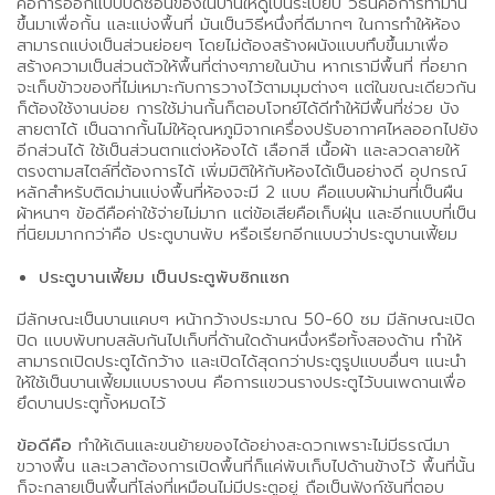
คือการออกแบบปิดซ่อนของในบ้านให้ดูเป็นระเบียบ วิธีนี้คือการทำม่าน
ขึ้นมาเพื่อกั้น และแบ่งพื้นที่ มันเป็นวิธีหนึ่งที่ดีมากๆ ในการทำให้ห้อง
สามารถแบ่งเป็นส่วนย่อยๆ โดยไม่ต้องสร้างผนังแบบทึบขึ้นมาเพื่อ
สร้างความเป็นส่วนตัวให้พื้นที่ต่างๆภายในบ้าน หากเรามีพื้นที่ ที่อยาก
จะเก็บข้าวของที่ไม่เหมาะกับการวางไว้ตามมุมต่างๆ แต่ในขณะเดียวกัน
ก็ต้องใช้งานบ่อย การใช้ม่านกั้นก็ตอบโจทย์ได้ดีทำให้มีพื้นที่ช่วย บัง
สายตาได้ เป็นฉากกั้นไม่ให้อุณหภูมิจากเครื่องปรับอากาศไหลออกไปยัง
อีกส่วนได้ ใช้เป็นส่วนตกแต่งห้องได้ เลือกสี เนื้อผ้า และลวดลายให้
ตรงตามสไตล์ที่ต้องการได้ เพิ่มมิติให้กับห้องได้เป็นอย่างดี อุปกรณ์
หลักสำหรับติดม่านแบ่งพื้นที่ห้องจะมี 2 แบบ คือแบบผ้าม่านที่เป็นผืน
ผ้าหนาๆ ข้อดีคือค่าใช้จ่ายไม่มาก แต่ข้อเสียคือเก็บฝุ่น และอีกแบบที่เป็น
ที่นิยมมากกว่าคือ ประตูบานพับ หรือเรียกอีกแบบว่าประตูบานเฟี้ยม
ประตูบานเฟี้ยม เป็นประตูพับซิกแซก
มีลักษณะเป็นบานแคบๆ หน้ากว้างประมาณ 50-60 ซม มีลักษณะเปิด
ปิด แบบพับทบสลับกันไปเก็บที่ด้านใดด้านหนึ่งหรือทั้งสองด้าน ทำให้
สามารถเปิดประตูได้กว้าง และเปิดได้สุดกว่าประตูรูปแบบอื่นๆ แนะนำ
ให้ใช้เป็นบานเฟี้ยมแบบรางบน คือการแขวนรางประตูไว้บนเพดานเพื่อ
ยึดบานประตูทั้งหมดไว้
ข้อดีคือ
ทำให้เดินและขนย้ายของได้อย่างสะดวกเพราะไม่มีธรณีมา
ขวางพื้น และเวลาต้องการเปิดพื้นที่ก็แค่พับเก็บไปด้านข้างไว้ พื้นที่นั้น
ก็จะกลายเป็นพื้นที่โล่งที่เหมือนไม่มีประตูอยู่ ถือเป็นฟังก์ชันที่ตอบ