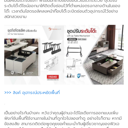
มันให้เป็นโต๊ะรับแขก พร้อมมีที่เก็บของซ่อนไว้ในโต๊ะได้ด้วย ชุดปรับ
ระดับโต๊ะดีไซน์ออกมาให้ติดตั้งซ่อนไว้ที่ตำแหน่งตรงกลางด้านในของ
โต๊ะ เวลาดันไฮดรอลิคลงหน้าท๊อปโต๊ะจะปิดซ่อนตัวอุปกรณ์ไว้อย่าง
สนิทสวยงาม
>>> ลิงค์ อุปกรณ์ประหยัดพื้นที่
.
เป็นอย่างไรกันบ้างคะ หวังว่าคุณผู้อ่านจะได้ไอเดียการออกแบบเพิ่ม
ฟังก์ชันพื้นที่ใช้งานภายในบ้านที่ถูกใจไปลองทำดู อย่างไรก็ตาม หากมี
ข้อสงสัย สามารถติดต่อพูดคุยขอคำแนะนำกับผู้เชี่ยวชาญของฟิวเจ