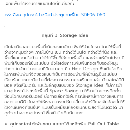
โจทย์พื้นที่ใช้งานภายในบ้านได้ดีทีเดียวค่ะ
>>> ลิงค์ อุปกรณ์สำหรับทำประตูบานเฟี้ยม SDF06-060
.
กลุ่มที่ 3. Storage Idea
เป็นไอเดียออกแบบพื้นที่เก็บของในบ้าน เพื่อให้บ้านไม่รก โดยใช้พื้นที่
ว่างจากมุมต่างๆ ภายในบ้าน เช่น ที่ว่างใต้บันได ที่ว่างใต้ที่นั่ง และ
พื้นที่แคบภายในบ้าน ทำให้ได้พื้นที่ใช้งานเพิ่มขึ้น และช่วยให้บ้านไม่รก มี
พื้นที่เก็บของที่เป็นระเบียบ ซึ่งไอเดียการเพิ่มพื้นที่จัดเก็บของให้มุม
ต่างๆ ในบ้าน โดยแบบที่นิยมมากๆ คือ Hide Design ซึ่งเป็นไอเดีย
ในการเพิ่มพื้นที่จัดของแบบที่เป็นการซ่อนพื้นที่ให้บ้านดูเป็นระเบียบ
เรียบร้อย เหมาะกับบ้านที่ต้องการบรรยากาศเรียบๆ เช่น บ้านสไตล์มินิ
มอล สไตล์โมเดิร์น และในอีกรูปแบบของ Storage Idea ก็มีการนำ
เอาอุปกรณ์ประหยัดพื้นที่ Space Saving มาใช้งานโดยการติดตั้ง
ซ่อนไว้กับเฟอร์นิเจอร์ ซึ่งการเลือกใช้อึปกรณ์เหล่านี้หากวางแผนการ
ออกแบบดีดี มันจะทำให้เราสามารถปรับเปลี่ยนเฟอร์นิเจอร์ในห้องนั้นให้
ใช้งานในฟังก์ชันอื่นๆ แบบเป็นเหมือนห้องอเนกประสงค์ไปในตัวได้ มา
ดูตัวอย่างของอุปกรณ์เพื่อเป็นไอเดียกันนะคะ
อุปกรณ์ขาโต๊ะพับซ่อน และขาโต๊ะเหล็กพับ Pull Out Table