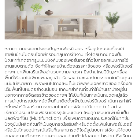
หลายๆ คนคงเคยประสบปัญหาเฟอร์นิเจอร์ หรืออุปกรณ์เครื่องใช้
ภายในบ้านไม่ตอบโจทย์ครอบคลุมการใช้งาน ซึ่งโดยมากมักจะเป็น
ปัญหาที่เกิดจากรูปแบบบังคับของเฟอร์นิเจอร์ทั่วไปที่ออกแบบการใช้
งานแบบตายตัว จึงทำให้หลายบ้านต้องสรรหาสิ่งของ หรือเฟอร์นิเจอร์
ต่างๆ มาเพิ่มเสริมเพื่ออำนวยความสะดวก ยิ่งบ้านไหนมีปัญหาเรื่อง
พื้นที่ใช้สอยไม่เพียงพออยู่แล้ว รับรองว่าจะเจอกับบรรยาศในบ้านดูรก
แน่นไม่สบายตา เพราะหันไปทางไหนก็มีแต่เฟอร์นิเจอร์ข้าวของเครื่องใช้
เต็มพื้นที่ไปหมดอย่างแน่นอน เทคนิคสำคัญที่จะทำให้บ้านเราน่าอยู่ขึ้น
นอกจากการจัดสรรข้าวของต่างๆ ให้เป็นที่เป็นทางเป็นหมวดหมู่แล้ว
การนำอุปกรณ์ประหยัดพื้นที่มาติดตั้งเพิ่มในเฟอร์นิเจอร์ เป็นการทำให้
หนึ่งเฟอร์นิเจอร์สามารถตอบโจทย์การใช้งานได้มากกว่า 1 อย่าง
เรียกว่าปรับแปลงเฟอร์นิเจอร์รูปแบบเดิมๆ ให้มีคุณสมบัติเพิ่มขึ้นเป็น
มัลติฟังก์ชั่น (Multifunction) เพื่อเพิ่มความอเนกประสงค์ให้มากขึ้น
ปัจจุบันมีผลิตภัณฑ์ที่เป็นอุปกรณ์เสริมสำหรับติดตั้งเพิ่มในเฟอร์นิเจอร์
หรือเป็นโครงอุปกรณ์เสริมที่เราสามารถดีไซน์รูปแบบการใช้งานให้ตอบ
สนองความต้องการตามความชอบส่วนตัวได้ออกมาจำหน่าย ซึ่งเรียก