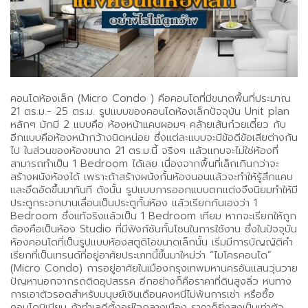
คอนโดห้องเล็ก (Micro Condo ) คือคอนโดที่มีขนาดพื้นที่ประมาณ
21 ตร.ม.- 25 ตร.ม. รูปแบบของคอนโดห้องเล็กปัจจุบัน Unit plan
หลักๆ มักมี 2 แบบคือ ห้องหน้าแคบผอมๆ คล้ายเส้นก๋วยเตี๋ยว กับ
อีกแบบคือห้องหน้ากว้างนิดหน่อย ซึ่งแต่ละแบบจะมีข้อดีข้อเสียต่างกัน
ไป ในส่วนของห้องขนาด 21 ตร.ม.นี้ จริงๆ แล้วแทบจะไม่ใช่ห้องที่
สามารถทำเป็น 1 Bedroom ได้เลย เนื่องจากพื้นที่เล็กเกินกว่าจะ
สร้างผนังห้องได้ เพราะถ้าสร้างผนังกั้นห้องนอนแล้วจะทำให้รู้สึกแคบ
และอึดอัดขึ้นมาทันที ดังนั้น รูปแบบการออกแบบตกแต่งจึงนิยมทำให้มี
ประตูกระจกบานเลื่อนเป็นประตูกั้นห้อง แล้วเรียกกันเองว่า 1
Bedroom ซึ่งแท้จริงแล้วเป็น 1 Bedroom เทียม หากจะเรียกให้ถูก
ต้องคือเป็นห้อง Studio ที่มีฟังก์ชันกั้นโซนในการใช้งาน ซึ่งในปัจจุบัน
ห้องคอนโดที่เป็นรูปแบบห้องสตูดิโอขนาดเล็กนั้น เริ่มมีการบัญญัติคำ
เรียกที่เป็นเทรนด์ที่อยู่อาศัยประเภทนี้ขึ้นมาใหม่ว่า “ไมโครคอนโด”
(Micro Condo) การอยู่อาศัยในเมืองกรุงเทพมหานครอันแสนวุ่นวาย
ปัญหานอกจากรถติดอุปสรรค อีกอย่างก็คือราคาที่ดินสูงลิ่ว หนทาง
การเอาตัวรอดสำหรับมนุษย์เงินเดือนคงหนีไม่พ้นการเช่า หรือซื้อ
คอนโดมิเนียม ถ้าทำเลดีตั้งอยู่ใจกลางเมือง ราคาก็ยิ่งสูงเป็นเท่าตัว