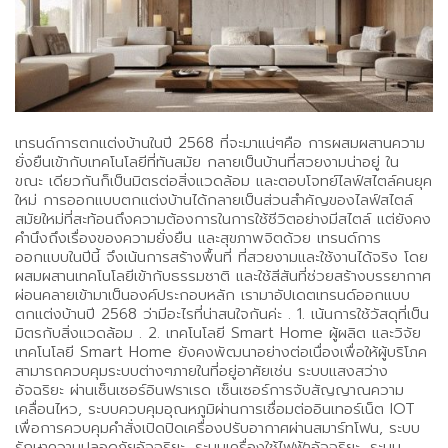
เทรนด์การตกแต่งบ้านในปี 2568 ที่จะมาแน่ๆคือ การผสมผสานความ
ยั่งยืนเข้ากับเทคโนโลยีที่ทันสมัย กลายเป็นบ้านที่สวยงามน่าอยู่ ใน
ขณะ เดียวกันก็เป็นมิตรต่อสิ่งแวดล้อม และตอบโจทย์ไลฟ์สไตล์คนยุค
ใหม่ การออกแบบตกแต่งบ้านได้กลายเป็นส่วนสำคัญของไลฟ์สไตล์
สมัยใหม่ที่สะท้อนถึงความต้องการในการใช้ชีวิตอย่างมีสไตล์ แต่ยังคง
คำนึงถึงเรื่องของความยั่งยืน และสุขภาพจิตด้วย เทรนด์การ
ออกแบบในปีนี้ จึงเน้นการสร้างพื้นที่ ที่สวยงามและใช้งานได้จริง โดย
ผสมผสานเทคโนโลยีเข้ากับธรรมชาติ และใช้สีสันที่ช่วยสร้างบรรยากาศ
ผ่อนคลายเข้ามาเป็นองค์ประกอบหลัก เรามาอัปเดตเทรนด์ออกแบบ
ตกแต่งบ้านปี 2568 ว่ามีอะไรที่น่าสนใจกันค่ะ . 1. เน้นการใช้วัสดุที่เป็น
มิตรกับสิ่งแวดล้อม . 2. เทคโนโลยี Smart Home ผู้ผลิต และวิจัย
เทคโนโลยี Smart Home ยังคงพัฒนาอย่างต่อเนื่องเพื่อให้ผู้บริโภค
สามารถควบคุมระบบต่างๆภายในที่อยู่อาศัยเช่น ระบบแสงสว่าง
อัจฉริยะ ผ่านเซ็นเซอร์อินฟราเรด เซ็นเซอร์การจับสัญญาณความ
เคลื่อนไหว, ระบบควบคุมอุณหภูมิผ่านการเชื่อมต่ออินเทอร์เน็ต IOT
เพื่อการควบคุมคำสั่งเปิดปิดเครื่องปรับอากาศผ่านสมาร์ทโฟน, ระบบ
รักษาความปลอดภัยอัจฉริยะ, ระบบเครื่องใช้ไฟฟ้าอัจฉริยะ, ระบบ