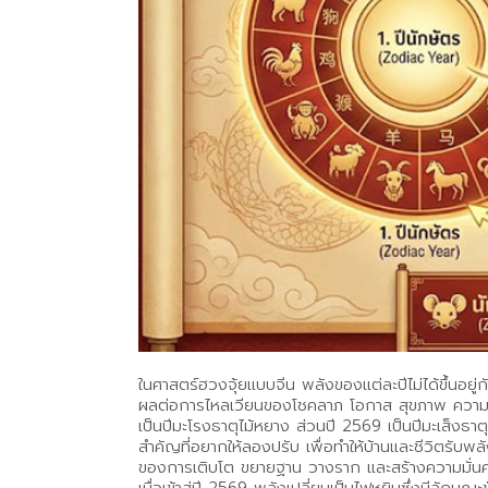
ในศาสตร์ฮวงจุ้ยแบบจีน พลังของแต่ละปีไม่ได้ขึ้นอยู่ก
ผลต่อการไหลเวียนของโชคลาภ โอกาส สุขภาพ ความสัมพั
เป็นปีมะโรงธาตุไม้หยาง ส่วนปี 2569 เป็นปีมะเส็งธ
สำคัญที่อยากให้ลองปรับ เพื่อทำให้บ้านและชีวิตรับพลั
ของการเติบโต ขยายฐาน วางราก และสร้างความมั่นคง ช่ว