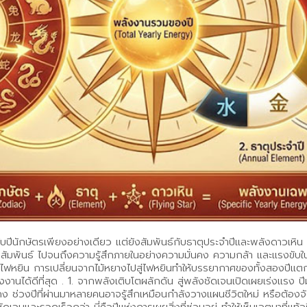
ับปีนักษัตรเพียงอย่างเดียว แต่ยังสัมพันธ์กับธาตุประจำปีและพลังดาวเหิน (F
นธ์ ไปจนถึงความรู้สึกภายในอย่างความมั่นคง ความกล้า และแรงขับในการริ
าตุไฟหยิน การเปลี่ยนจากไม้หยางไปสู่ไฟหยินทำให้บรรยากาศของทั้งสองปีแตก
งงานได้ดีที่สุด . 1. จากพลังเติบโตผลักดัน สู่พลังชัดเจนเปิดเผยเร่งแรง ป
งปีที่ผ่านมาหลายคนอาจรู้สึกเหมือนกำลังวางแผนชีวิตใหม่ หรือต้องจัดระเบีย