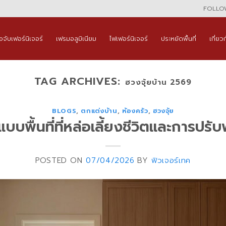
FOLLOW
ือจับเฟอร์นิเจอร์
เฟรมอลูมิเนียม
ไฟเฟอร์นิเจอร์
ประหยัดพื้นที่
เกี่ยว
TAG ARCHIVES:
ฮวงจุ้ยบ้าน 2569
BLOGS
,
ตกแต่งบ้าน
,
ห้องครัว
,
ฮวงจุ้ย
บบพื้นที่ที่หล่อเลี้ยงชีวิตและการปร
POSTED ON
07/04/2026
BY
ฟิวเจอร์เทค