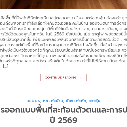
ต่คือพื้นที่ที่มีพลังชีวิตไหลเวียนอยู่ตลอดเวลา ในศาสตร์ฮวงจุ้ย ห้องครัวถ
้วนสะท้อนถึงพลังที่เรากำลังเลือกให้กับตัวเองและคนในบ้าน ลองจินตนาการถ
ัวที่เป็นระเบียบ แสงนุ่ม มีพื้นที่ให้เคลื่อนไหว และคุณสามารถยืนอยู่ตรงนั้น
้ชีวิตของคุณในทุกวัน ในปี 2569 ซึ่งเป็นปีมะเมีย ธาตุไฟ พลังของปีนี้จะ
ห้มีสมดุลมากขึ้น เพื่อไม่ให้พลังไฟล้นจนกลายเป็นความเครียดในชีวิต . ห้อ
รุงอาหาร แต่เป็นพื้นที่ที่สะท้อนรากฐานของชีวิตอย่างลึกซึ้ง ทั้งในด้านสุขภ
าไฟซึ่งเป็นหัวใจของครัวก็ถูกเปรียบเสมือนสัญลักษณ์ของทรัพย์สินและควา
ในการดูแลตัวเอง กินอาหารที่มีคุณภาพ และมีความใส่ใจในรายละเอียดของชีวิต 
น ครัวที่ถูกละเลย สกปรก หรือเต็มไปด้วยของเก่าที่ไม่ได้ใช้งาน มักสะท้อ
. […]
→
CONTINUE READING
BLOGS
,
ตกแต่งบ้าน
,
ห้องแต่งตัว
,
ฮวงจุ้ย
การออกแบบพื้นที่สะท้อนตัวตนและการ
ปี 2569