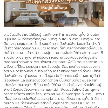
ชาวจีนแต่โบราณได้เรียนรู้ และศึกษาหลักการของธาตุทั้ง 5 บนโลก
มนุษย์และพบว่าธาตุสำคัญทั้ง 5 ธาตุ อันได้แก่ ธาตุไม้ ธาตุไฟ ธาตุ
ดิน ธาตุทองและธาตุน้ำ ล้วนแต่มีความสัมพันธ์ซึ่งกันและกัน ต่างก็
เป็นตัวก่อเกิดให้แก่กัน ในขณะเดียวกันก็สามารถทำลายล้างซึ่งกันและ
กันได้ ปรมาจารย์ทางด้านฮวงจุ้ย และดวงจีนจึงได้นำหลักการของ 5
ธาตุดัง มาประยุกต์ เพื่อปรับเปลี่ยนสภาพแวดล้อมของที่อยู่อาศัย
ตลอดจนนำของตกแต่งมาใช้เสริมสิริมงคล เพื่อให้เกิดบรรยากาศ และ
พลังงานที่มีความสมดุล ศาสตร์ฮวงจุ้ย ถือว่าองค์ประกอบของการ
จัดบ้าน การจัดห้องนอนรวมถึงอุปกรณ์ของตกแต่งที่เลือกใช้มีส่วน
สัมพันธ์ต่อธาตุในบรรยากาศที่อยู่อาศัย ในบทความนี้ เราจะมาดูกันว่า
เรื่องของสี และรูปทรงของวัตถุต่างๆ นั้นมีความเกี่ยวพันธ์อะไรที่
เกี่ยวข้องกับธาตุทั้ง 5 ในฮวงจุ้ยได้บ้าง เชื่อว่าเนื้อหาจะช่วยให้คุณผู้
อ่านเข้าใจฮวงจุ้ยจนพอจะแยกแยะได้ว่า สิ่งของชิ้นไหนเป็นธาตุอะไร
จากการทำความเข้าใจเรื่อง ‘ความสัมพันธ์ของธาตุทั้ง 5 ธาตุ’ . ความ
เกี่ยวโยงความสัมพันธ์ของธาตุทั้ง 5 ธาตุ เนื่องจากธาตุทั้ง 5 มีการ
ก่อเกิด และทำลายล้างกันอย่างเป็นวัฏจักรตามกฎธรรมชาติ เรา
สามารถพิสูจน์ได้ว่า สัจธรรมของการก่อเกิด และทำลายกันเกิดขึ้น