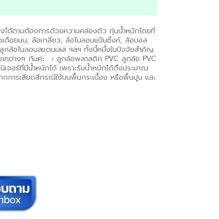
กอย่างได้ตามต้องการด้วยความคล่องตัว ทุ่นน้ำหนักโดยที่
อเดือยมน, ล้อเกลียว, ล้อไนลอนแป้นซิ้งค์, ล้อบอล
ลูกล้อไนลอนสแตนเลส ฯลฯ ทั้งนี้หนึ่งในปัจจัยสำคัญ
ะเภทต่างๆ กันค่ะ . • ลูกล้อพลาสติก PVC ลูกล้อ PVC
จอร์ที่มีน้ำหนักได้ เพราะรับน้ำหนักได้ถึงประมาณ
งจากการเสียดสีกรณีใช้บนพื้นกระเบื้อง หรือพื้นปูน และ