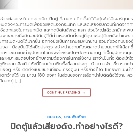
ี่ช่วยผ่อนแรงในการยกเปิด-ปิดตู้ ที่สามารถติดตั้งได้กับตู้เฟอร์นิเจอร์ทุกป
หนดจังหวะการปิดเพื่อช่วยลดแรงกระแทก และลดเสียงรบกวนที่เกิดจากการปิ
ี่ผู้ใช้ออกแรงในการยกเปิด และกดปิดในจังหวะแรก ส่วนใหญ่แล้วเรามักจะพ
ะอย่างยิ่งมักจะใช้กับตู้ที่มีตำแหน่งติดตั้งอยู่ที่สูง เช่นตู้ติดผนังกำแพง 
ในการเปิด-ปิดได้มากขึ้น อีกทั้งยังเป็นการถนอมหน้าบาน รวมถึงวงกบของตู
่มนวล . ปัจจุบันมีโช้คปิดประตูวางจำหน่ายตามท้องตลาดจำนวนมากให้เลือก
ทคฯ จะมาแนะนำอุปกรณ์โช้คอัพสำหรับเปิด-ปิดหน้าบานตู้ ที่เป็นอุปกรณ์คุณภ
 และเหมาะสมตอบโจทย์กับความต้องการในการใช้งาน เราจำเป็นที่จะต้องเข้าใจเ
ระตูติดลอย คือเป็นโช้คที่นิยมนำมาติดตั้งที่ขอบประตู ด้านบานพับ ซึ่งเหมาะสำ
งของตู้ หรือ ติดตั้งแบบขนานที่ขอบโครงตู้บน หรือล่างก็ได้ โช้คอัพที่แนะน
ปิดกว้างได้ ประมาณ 180 องศา ในส่วนของการเลือกนำไปติดตั้งใช้งาน ควร
นักมาก) […]
→
CONTINUE READING
BLOGS
,
บานพับถ้วย
ปิดตู้แล้วเสียงดัง..ทำอย่างไรดี?