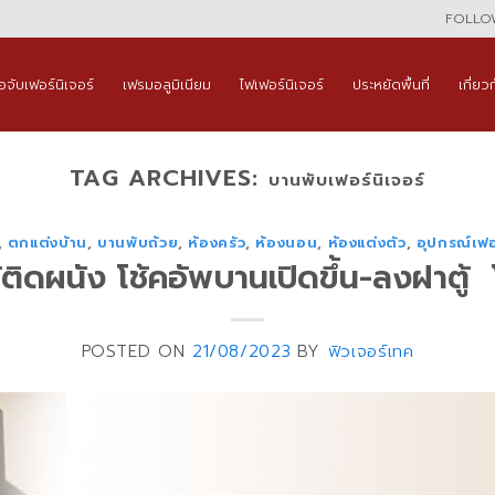
FOLLOW
ือจับเฟอร์นิเจอร์
เฟรมอลูมิเนียม
ไฟเฟอร์นิเจอร์
ประหยัดพื้นที่
เกี่ยว
TAG ARCHIVES:
บานพับเฟอร์นิเจอร์
,
ตกแต่งบ้าน
,
บานพับถ้วย
,
ห้องครัว
,
ห้องนอน
,
ห้องแต่งตัว
,
อุปกรณ์เฟอร
ู้ติดผนัง โช้คอัพบานเปิดขึ้น-ลงฝาตู้ 
POSTED ON
21/08/2023
BY
ฟิวเจอร์เทค