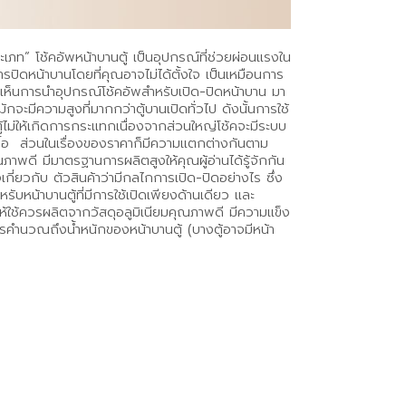
ระเภท” โช้คอัพหน้าบานตู้ เป็นอุปกรณ์ที่ช่วยผ่อนแรงใน
ดหน้าบานโดยที่คุณอาจไม่ได้ตั้งใจ เป็นเหมือนการ
บเห็นการนำอุปกรณ์โช้คอัพสำหรับเปิด-ปิดหน้าบาน มา
มักจะมีความสูงที่มากกว่าตู้บานเปิดทั่วไป ดังนั้นการใช้
้ไม่ให้เกิดการกระแทกเนื่องจากส่วนใหญ่โช้คจะมีระบบ
ซื้อ ส่วนในเรื่องของราคาก็มีความแตกต่างกันตาม
าพดี มีมาตรฐานการผลิตสูงให้คุณผู้อ่านได้รู้จักกัน
กี่ยวกับ ตัวสินค้าว่ามีกลไกการเปิด-ปิดอย่างไร ซึ่ง
หรับหน้าบานตู้ที่มีการใช้เปิดเพียงด้านเดียว และ
ำให้ใช้ควรผลิตจากวัสดุอลูมิเนียมคุณภาพดี มีความแข็ง
คำนวณถึงน้ำหนักของหน้าบานตู้ (บางตู้อาจมีหน้า