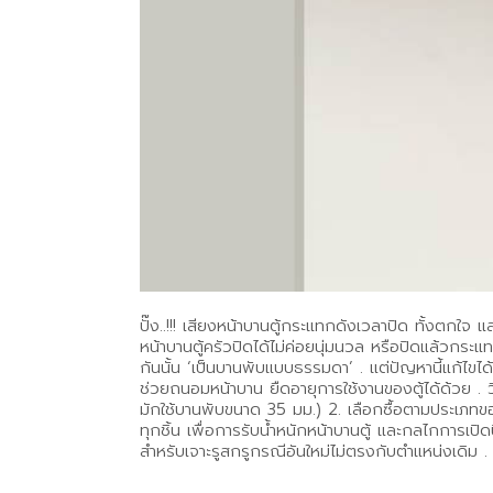
ปั๊ง..!!! เสียงหน้าบานตู้กระแทกดังเวลาปิด ทั้งตกใ
หน้าบานตู้ครัวปิดได้ไม่ค่อยนุ่มนวล หรือปิดแล้วกระแ
กันนั้น ‘เป็นบานพับแบบธรรมดา’ . แต่ปัญหานี้แก้ไข
ช่วยถนอมหน้าบาน ยืดอายุการใช้งานของตู้ได้ด้วย . ว
มักใช้บานพับขนาด 35 มม.) 2. เลือกซื้อตามประเภทขอ
ทุกชิ้น เพื่อการรับน้ำหนักหน้าบานตู้ และกลไกการเปิ
สำหรับเจาะรูสกรูกรณีอันใหม่ไม่ตรงกับตำแหน่งเดิม .