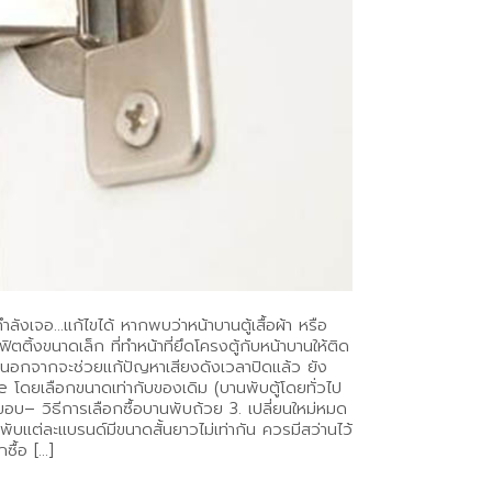
ลังเจอ…แก้ไขได้ หากพบว่าหน้าบานตู้เสื้อผ้า หรือ
ติ้งขนาดเล็ก ที่ทำหน้าที่ยึดโครงตู้กับหน้าบานให้ติด
ึ่งนอกจากจะช่วยแก้ปัญหาเสียงดังเวลาปิดแล้ว ยัง
se โดยเลือกขนาดเท่ากับของเดิม (บานพับตู้โดยทั่วไป
อบ– วิธีการเลือกซื้อบานพับถ้วย 3. เปลี่ยนใหม่หมด
พับแต่ละแบรนด์มีขนาดสั้นยาวไม่เท่ากัน ควรมีสว่านไว้
ซื้อ […]