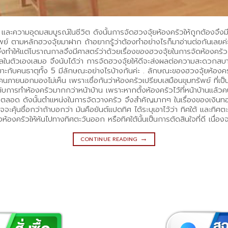
 และความอุดมสมบูรณ์ในชีวิต ดังนั้นการจัดฮวงจุ้ยห้องครัวให้ถูกต้องจึง
ัพย์ ตามหลักฮวงจุ้ยมาฝาก ถ้าอยากรู้ว่าต้องทำอย่างไรก็มาอ่านต่อกันเลยค่ะ
ึงทำให้แต่โบราณกาลจึงมีศาสตร์ว่าด้วยเรื่องของฮวงจุ้ยในการจัดห้องครั
นตัวเองเสมอ จึงนับได้ว่า การจัดฮวงจุ้ยให้ดีจะส่งผลต่อความสะดวกสบ
่เหมาะกับคนธาตุทั้ง 5 มีลักษณะอย่างไรบ้างกันค่ะ . ลักษณะของฮวงจุ้ยห้อ
ี่คนภายนอกมองไม่เห็น เพราะเชื่อกันว่าห้องครัวเปรียบเสมือนขุมทรัพย์ ที่
าะกับการทำห้องครัวมากกว่าหน้าบ้าน เพราะหากตั้งห้องครัวไว้ที่หน้าบ้านแล้วค
จ่ายอยู่ตลอด ดังนั้นตำแหน่งในการจัดวางครัว จึงสำคัญมากๆ ในเรื่องของเง
้นชื่อกว่าถ้าบอกว่า มันคือยันต์แปดทิศ ได้ระบุเอาไว้ว่า ทิศใต้ และทิศตะวั
องครัวให้หันไปทางทิศตะวันออก หรือทิศใต้นั้นเป็นการตัดสินใจที่ดี เนื่องจ
→
CONTINUE READING