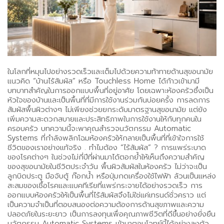
ในโลกที่หมุนไปอย่างรวดเร็วและเต็มไปด้วยความท้าทายด้านสุขอนามัย
แนวคิด “บ้านไร้สัมผัส” หรือ Touchless Home ได้ก้าวเข้ามามี
บทบาทสำคัญในการออกแบบพื้นที่อยู่อาศัย โดยเฉพาะห้องครัวซึ่งเป็น
หัวใจของบ้านและเป็นพื้นที่ที่มีการใช้งานร่วมกันบ่อยครั้ง การลดการ
สัมผัสพื้นผิวต่างๆ ไม่เพียงช่วยยกระดับมาตรฐานสุขอนามัย แต่ยัง
เพิ่มความสะดวกสบายและประสิทธิภาพในการใช้งานให้กับทุกคนใน
ครอบครัว บทความนี้จะพาคุณสำรวจนวัตกรรม Automatic
Systems ที่กำลังพลิกโฉมห้องครัวให้กลายเป็นพื้นที่ที่เข้าใจการใช้
ชีวิตของเราอย่างแท้จริง . ทำไมต้อง “ไร้สัมผัส” ? การแพร่ระบาด
ของโรคต่างๆ ในช่วงไม่กี่ปีที่ผ่านมาได้ตอกย้ำให้เห็นถึงความสำคัญ
ของสุขอนามัยในชีวิตประจำวัน พื้นผิวสัมผัสในห้องครัว ไม่ว่าจะเป็น
ลูกบิดประตู มือจับตู้ ก๊อกน้ำ หรือปุ่มกดเครื่องใช้ไฟฟ้า ล้วนเป็นแหล่ง
สะสมของเชื้อโรคและแบคทีเรียที่แพร่กระจายได้อย่างรวดเร็ว การ
ออกแบบห้องครัวให้เป็นพื้นที่ไร้สัมผัสจึงไม่ใช่แค่เทรนด์ชั่วคราว แต่
เป็นความจำเป็นที่ตอบสนองต่อความต้องการด้านสุขภาพและความ
ปลอดภัยในระยะยาว เป็นการลงทุนเพื่อคุณภาพชีวิตที่ดีขึ้นอย่างยั่งยืน
นวัตกรรม Automatic Systems เข้ามาตอบโจทย์นี้ได้อย่างลงตัว