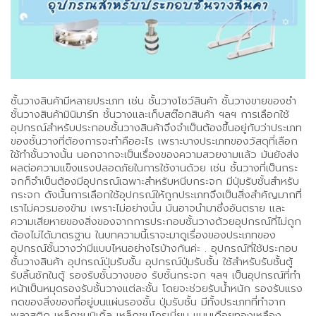
ชั้นวางสินค้ามีหลายประเภท เช่น ชั้นวางโชว์สินค้า ชั้นวางขายของชำ
ชั้นวางสินค้ามินิมาร์ท ชั้นวางและเก็บสต๊อกสินค้า ฯลฯ การเลือกใช้
อุปกรณ์สำหรับประกอบชั้นวางสินค้าจึงจำเป็นต้องขึ้นอยู่กับว่าประเภท
ของชั้นวางที่ต้องการจะทำคืออะไร เพราะบางประเภทของวัสดุที่เลือก
ใช้ทำชั้นวางนั้น นอกจากจะเป็นเรื่องของความสวยงามแล้ว มันยังส่ง
ผลต่อความแข็งแรงปลอดภัยในการใช้งานด้วย เช่น ชั้นวางที่เป็นกระ
จกก็จำเป็นต้องมีอุปกรณ์เฉพาะสำหรับหนีบกระจก มีปุ่มรับชั้นสำหรับ
กระจก ดังนั้นการเลือกใช้อุปกรณ์ให้ถูกประเภทจึงเป็นสิ่งสำคัญมากที่
เราไม่ควรมองข้าม เพราะไม่อย่างนั้น มันอาจนำมาซึ่งอันตราย และ
ความเสียหายของสิ่งของจากการประกอบชั้นวางด้วยอุปกรณ์ที่ไม่ถูก
ต้องไม่ได้มาตรฐาน ในบทความนี้เราจะมาดูเรื่องของประเภทของ
อุปกรณ์ชั้นวางว่ามีแบบไหนอย่างไรบ้างกันค่ะ . อุปกรณ์ที่ใช้ประกอบ
ชั้นวางสินค้า อุปกรณ์ปุ่มรับชั้น อุปกรณ์ปุ่มรับชั้น ใช้สำหรับรับชั้นตู้
รับลิ้นชักในตู้ รองรับชั้นวางของ รับชั้นกระจก ฯลฯ เป็นอุปกรณ์ที่ทำ
หน้าเป็นหมุดรองรับชั้นวางแต่ละชั้น โดยจะช่วยรับน้ำหนัก รองรับแรง
กดของสิ่งของที่อยู่บนแผ่นรองชั้น ปุ่มรับชั้น มีทั้งประเภทที่ทำจาก
พลาสติก เหล็กชุบนิเกิ้ล เหล็กชุบโครเมี่ยม แบบเดือยทองเหลือง .