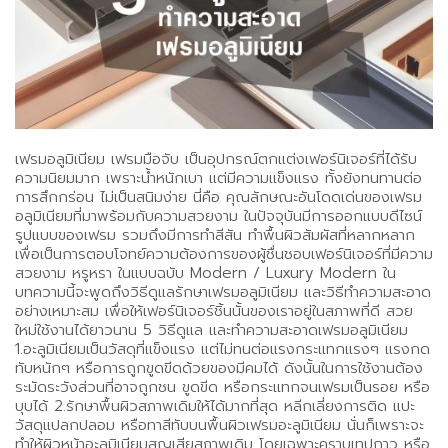
เฟรมอลูมิเนียม เฟรมมือจับ เป็นอุปกรณ์ตกแต่งเฟอร์นิเจอร์ที่ได้รับ
ความนิยมมาก เพราะน้ำหนักเบา แต่มีความแข็งแรง ทั้งยังทนทานต่อ
การสึกกร่อน ไม่เป็นสนิมง่าย นี่คือ คุณลักษณะอันโดดเด่นของเฟรม
อลูมิเนียมที่มาพร้อมกับความสวยงาม ในปัจจุบันมีการออกแบบดีไซน์
รูปแบบของเฟรม รวมถึงมีการทำสีสัน ทำพื้นผิวสัมผัสที่หลากหลาก
เพื่อเป็นการตอบโจทย์ความต้องการของผู้ชื่นชอบเฟอร์นิเจอร์ที่มีความ
สวยงาม หรูหรา ในแบบฉบับ Modern / Luxury Modern ใน
บทความนี้จะพูดถึงวิธีดูแลรักษาเฟรมอลูมิเนียม และวิธีทำความสะอาด
อย่างเหมาะสม เพื่อให้เฟอร์นิเจอร์ชิ้นนั้นของเราอยู่ในสภาพที่ดี สวย
ใหม่ใช้งานได้ยาวนาน 5 วิธีดูแล และทำความสะอาดเฟรมอลูมิเนียม
1.อะลูมิเนียมเป็นวัสดุที่แข็งแรง แต่ไม่ทนต่อแรงกระแทกแรงๆ แรงกด
ทับหนักๆ หรือการถูกขูดขีดด้วยของมีคมได้ ดังนั้นในการใช้งานต้อง
ระมัดระวังส่วนที่อาจถูกชน ขูดขีด หรือกระแทกจนเฟรมเป็นรอย หรือ
บุบได้ 2.รักษาพื้นผิวสภาพเดิมให้ได้มากที่สุด หลีกเลี่ยงการติด แปะ
วัสดุแปลกปลอม หรือทาสีทับบนพื้นผิวเฟรมอะลูมิเนียม นั่นก็เพราะจะ
ทำให้ผิวหน้าอะลูมิเนียมสูญเสียสภาพเดิม โดยเฉพาะคราบเทปกาว หรือ