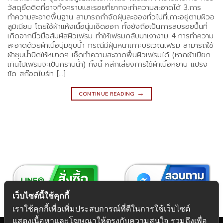
วัสดุยึดติดที่อาจทิ้งคราบและรอยที่ยากจะทำความสะอาดได้ 3.การ
ทำความสะอาดพื้นฐาน สามารถกำจัดฝุ่นละอองทั่วไปที่เกาะอยู่ตามผิวอ
ลูมิเนียม โดยใช้ผ้าแห้งเนื้อนุ่มเช็ดออก ทั้งยังถือเป็นการลบรอยปื้นที่
เกิดจากนิ้วมือสัมผัสผิวเฟรม ทำให้เฟรมกลับมาเงางาม 4.การทำความ
สะอาดด้วยผ้าเนื้อนุ่มชุบน้ำ กรณีมีฝุ่นหนาเกาะบริเวณเฟรม สามารถใช้
ผ้าชุบน้ำบิดให้หมาดๆ เช็ดทำความสะอาดพื้นผิวเฟรมได้ (หากผ้าเปียก
เกินไปเฟรมจะเป็นคราบน้ำ) ทั้งนี้ หลีกเลี่ยงการใช้ผ้าเนื้อหยาบ แปรง
ขัด สก๊อตไบร์ท […]
→
CONTINUE READING
เว็บไซต์นี้ใช้คุกกี้
เราใช้คุกกี้เพื่อเพิ่มประสบการณ์ที่ดีในการใช้เว็บไซต์
แสดงเนื้อหาและโฆษณาให้ตรงกับความสนใจ รวมถึงเพื่อ