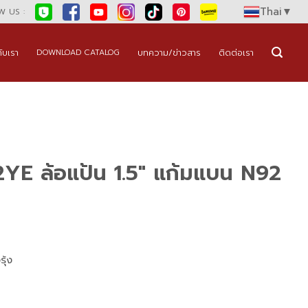
Thai
▼
 US :
กับเรา
บทความ/ข่าวสาร
ติดต่อเรา
DOWNLOAD CATALOG
YE ล้อแป้น 1.5″ แก้มแบน N92
ุ้ง