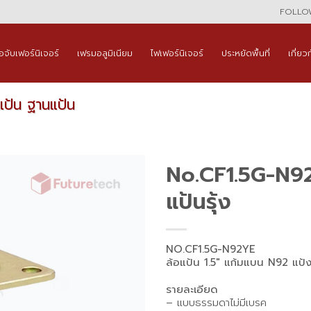
FOLLOW
ือจับเฟอร์นิเจอร์
เฟรมอลูมิเนียม
ไฟเฟอร์นิเจอร์
ประหยัดพื้นที่
เกี่ยว
แป้น ฐานแป้น
No.CF1.5G-N92
แป้นรุ้ง
NO.CF1.5G-N92YE
ล้อแป้น 1.5″ แก้มแบน N92 แป้งร
รายละเอียด
– แบบธรรมดาไม่มีเบรค