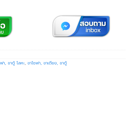
ฟา, ขาตู้ โลหะ
,
ขาโซฟา, ขาเตียง, ขาตู้