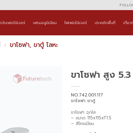
FOLLOW
ือจับเฟอร์นิเจอร์
เฟรมอลูมิเนียม
ไฟเฟอร์นิเจอร์
ประหยัดพื้นที่
เกี่ยว
้
ขาโซฟา, ขาตู้ โลหะ
/
ขาโซฟา สูง 5.3
NO.742.001.117
ขาโซฟา ขาตู้
ขาโซฟา จุกใส
– ขนาด 115x115xT1.5
– สีโครเมียม