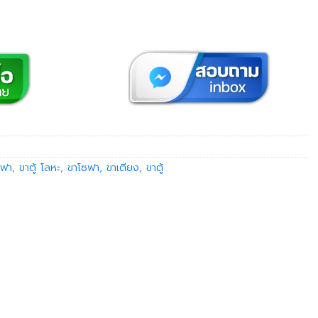
ฟา, ขาตู้ โลหะ
,
ขาโซฟา, ขาเตียง, ขาตู้