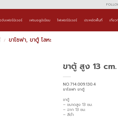
FOLLOW
ือจับเฟอร์นิเจอร์
เฟรมอลูมิเนียม
ไฟเฟอร์นิเจอร์
ประหยัดพื้นที่
เกี่ยว
้
ขาโซฟา, ขาตู้ โลหะ
/
ขาตู้ สูง 13 cm
NO.714.009.130.4
ขาโซฟา ขาตู้
ขาตู้
– ขนาดสูง 13 ซม.
– ฉาก 13 ซม.
– สีดำ