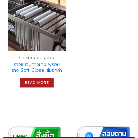
ราวแขวนกางเกง
ราวแขวนกางเกง พร้อม
ราง Soft Close สีมอคค่า
READ MORE