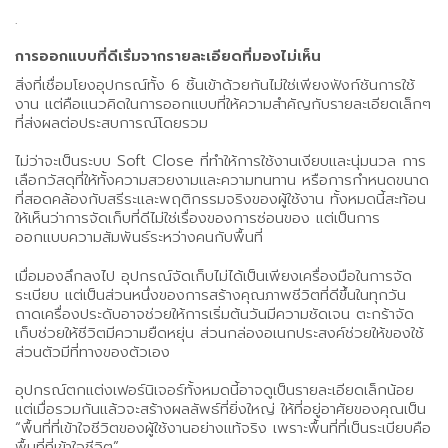
.
การออกแบบที่ดีเริ่มจากรายละเอียดที่มองไม่เห็น
สิ่งที่เชื่อมโยงอุปกรณ์ทั้ง 6 ชิ้นเข้าด้วยกันไม่ใช่เพียงฟังก์ชันการใช้
งาน แต่คือแนวคิดในการออกแบบที่ให้ความสำคัญกับรายละเอียดเล็กๆ
ที่ส่งผลต่อประสบการณ์โดยรวม
ไม่ว่าจะเป็นระบบ Soft Close ที่ทำให้การใช้งานเงียบและนุ่มนวล การ
เลือกวัสดุที่ให้ทั้งความสวยงามและความทนทาน หรือการกำหนดขนาด
ที่สอดคล้องกับสรีระและพฤติกรรมจริงของผู้ใช้งาน ทั้งหมดนี้สะท้อน
ให้เห็นว่าการจัดเก็บที่ดีไม่ใช่เรื่องของการซ่อนของ แต่เป็นการ
ออกแบบความสัมพันธ์ระหว่างคนกับพื้นที่
เมื่อมองลึกลงไป อุปกรณ์จัดเก็บไม่ได้เป็นเพียงเครื่องมือในการจัด
ระเบียบ แต่เป็นส่วนหนึ่งของการสร้างคุณภาพชีวิตที่ดีขึ้นในทุกวัน
ถาดเครื่องประดับอาจช่วยให้การเริ่มต้นวันมีความชัดเจน ตะกร้าจัด
เก็บช่วยให้ชีวิตมีความยืดหยุ่น ส่วนกล่องอเนกประสงค์ช่วยให้ของใช้
ส่วนตัวมีที่ทางของตัวเอง
อุปกรณ์ตกแต่งเฟอร์นิเจอร์ทั้งหมดนี้อาจดูเป็นรายละเอียดเล็กน้อย
แต่เมื่อรวมกันแล้วจะสร้างผลลัพธ์ที่ยิ่งใหญ่ ให้ที่อยู่อาศัยของคุณเป็น
“พื้นที่ที่เข้าใจชีวิตของผู้ใช้งานอย่างแท้จริง เพราะพื้นที่ที่เป็นระเบียบคือ
พื้นที่ที่เข้าใจชีวิต”