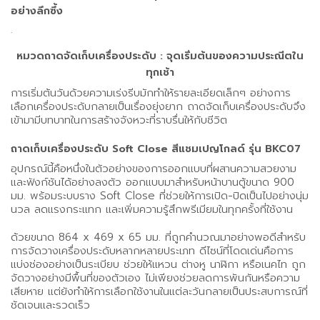
อย่างลึกซึ้ง
.
หมวดถาดจัดเก็บเครื่องประดับ : จุดเริ่มต้นของความประณีตใน
ทุกเช้า
การเริ่มต้นวันด้วยความเร่งรีบมักทำให้รายละเอียดเล็กๆ อย่างการ
เลือกเครื่องประดับกลายเป็นเรื่องยุ่งยาก ถาดจัดเก็บเครื่องประดับจึง
เข้ามามีบทบาทในการสร้างจังหวะที่ราบรื่นให้กับชีวิต
ถาดเก็บเครื่องประดับ Soft Close สีแชมเปญโกลด์ รุ่น BKC07
อุปกรณ์นี้คือหนึ่งในตัวอย่างของการออกแบบที่ผสานความสวยงาม
และฟังก์ชันได้อย่างลงตัว ออกแบบมาสำหรับหน้าบานตู้ขนาด 900
มม. พร้อมระบบราง Soft Close ที่ช่วยให้การเปิด-ปิดเป็นไปอย่างนุ่ม
นวล ลดแรงกระแทก และเพิ่มความรู้สึกพรีเมียมในทุกครั้งที่ใช้งาน
ด้วยขนาด 864 x 469 x 65 มม. ที่ถูกคำนวณมาอย่างพอดีสำหรับ
การจัดวางเครื่องประดับหลากหลายประเภท ดีไซน์ที่โดดเด่นคือการ
แบ่งช่องอย่างเป็นระเบียบ ช่วยให้แหวน ต่างหู นาฬิกา หรือเนคไท ถูก
จัดวางอย่างมีพื้นที่ของตัวเอง ไม่เพียงช่วยลดการพันกันหรือความ
เสียหาย แต่ยังทำให้การเลือกใช้งานในแต่ละวันกลายเป็นประสบการณ์ที่
ชัดเจนและรวดเร็ว