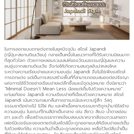
ในการออกแบบตกแต่งภายในยุคปัจจุบัน สไตล์ Japandi
(ญี่ปุ่น+สแกนดิเนเวียน) กลายเป็นหนึ่งในแนวทางที่ได้รับความนิยมมาก
ที่สุดทั่วโลก ด้วยการหลอมรวมเสน่ห์ของวัฒนธรรมญี่ปุ่นและความ
อบอุ่นจากสแกนดิเนเวีย จึงก่อให้เกิดความสมดุลอันน่าหลงใหล
ระหว่างความเรียบง่ายและความอบอุ่น Japandi จึงไม่ใช่เพียงสไตล์
การตกแต่ง แต่เป็นการสรรสร้างพื้นที่ที่สามารถตอบสนองต่อปรัชญา
แห่งการใช้ชีวิตอย่างเรียบง่ายแต่ลึกซึ้งและมีจุดมุ่งหมาย ดั่งนิยามว่า
“Minimal Doesn’t Mean Less น้อยแต่เต็มไปด้วยความหมาย” .
แก่นแท้ของ Japandi ความเรียบง่ายที่เปี่ยมด้วยความหมาย สไตล์
Japandi เน้นความกลมกลืนทางอารมณ์และความรู้สึก วัสดุ
ธรรมชาติอย่างไม้ ไม้ไผ่ หิน และผ้าเนื้อหยาบธรรมชาติถูกนำมาใช้สร้าง
ความอบอุ่น ในขณะที่โทนสีมักเป็นกลาง เช่น สีขาว สีเบจ น้ำตาลอ่อน
เทา และดำ เพื่อสร้างบรรยากาศเงียบสงบปราศจากสิ่งรบกวนสายตา
เฟอร์นิเจอร์และของตกแต่งในสไตล์นี้จะถูกออกแบบให้เรียบง่ายแต่เต็ม
ไปด้วยฟังก์ชัน ความเกินจำเป็นจะถูกลดทอนลง เหลือไว้แต่สิ่งจำเป็น