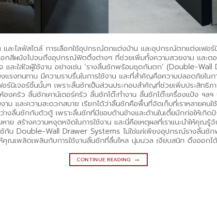
้อนตัวตน และไลฟ์สไตล์ การเลือกใช้อุปกรณ์ตกแต่งบ้าน และอุปกรณ์ตกแต่งเฟอร์น
ือกสีผนังไปจนถึงอุปกรณ์ฟิตติ้งต่างๆ ที่ช่วยเพิ่มทั้งความสวยงาม และตอบโจ
ใจ และใส่ใจผู้ใช้งาน อย่างเช่น ‘รางลิ้นชักพร้อมชุดกันตก’ (Double-Wa
แข็งแรงทนทาน มีความราบรื่นในการใช้งาน และที่สำคัญคือความปลอดภัยในการใช
อร์นิเจอร์ชิ้นนั้นๆ เพราะลิ้นชักเป็นส่วนประกอบสำคัญที่ช่วยเพิ่มประสิทธิภ
นห้องครัว ลิ้นชักเคาน์เตอร์ครัว ลิ้นชักโต๊ะทำงาน ลิ้นชักโต๊ะเครื่องแป้ง 
ยงาม และความสะดวกสบาย เรียกได้ว่าลิ้นชักคือพื้นที่จัดเก็บที่เราหลายค
ว่างลิ้นชักกับตัวตู้ เพราะลิ้นชักที่มีขอบด้านข้างและด้านในเตี้ยมักก่อให้
ยหาย สร้างความหงุดหงิดในการใช้งาน และนี่คือเหตุผลที่เราแนะนำให้คุณรู้จ
้กัน Double-Wall Drawer Systems ไม่ใช่แค่เพียงอุปกรณ์รางลิ้นชัก
ให้คุณเพลิดเพลินกับการใช้งานลิ้นชักที่ลื่นไหล นุ่มนวล เงียบสนิท ดึงออก
→
CONTINUE READING