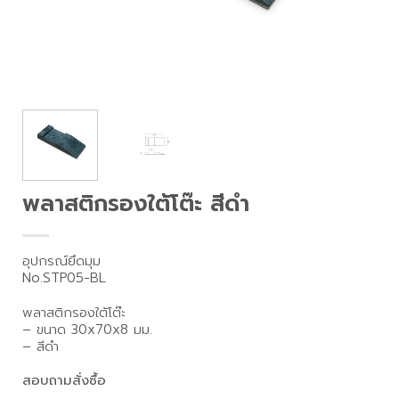
พลาสติกรองใต้โต๊ะ สีดำ
อุปกรณ์ยึดมุม
No.STP05-BL
พลาสติกรองใต้โต๊ะ
– ขนาด 30x70x8 มม.
– สีดำ
สอบถามสั่งซื้อ