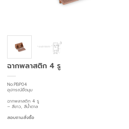
ฉากพลาสติก 4 รู
No.PBP04
อุปกรณ์ยึดมุม
ฉากพลาสติก 4 รู
– สีขาว, สีน้ำตาล
สอบถามสั่งซื้อ